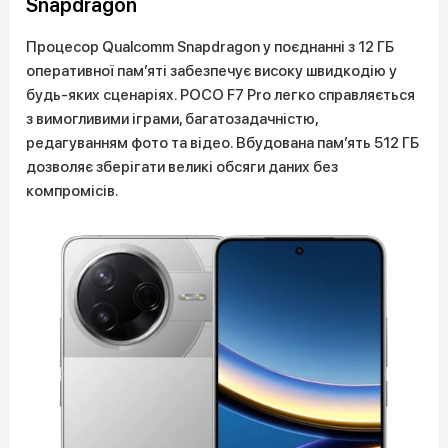
Snapdragon
Процесор Qualcomm Snapdragon у поєднанні з 12 ГБ
оперативної памʼяті забезпечує високу швидкодію у
будь-яких сценаріях. POCO F7 Pro легко справляється
з вимогливими іграми, багатозадачністю,
редагуванням фото та відео. Вбудована памʼять 512 ГБ
дозволяє зберігати великі обсяги даних без
компромісів.