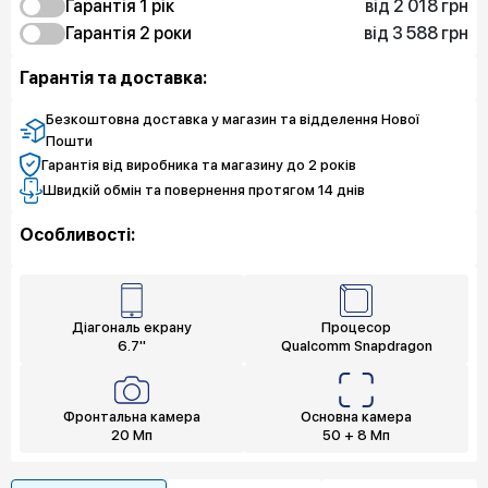
від 2 018 грн
Гарантія 1 рiк
від 3 588 грн
2 018 грн
Гарантія 2 роки
Захист від браку
3 588 грн
Захист від браку
Гарантія та доставка:
Безкоштовна доставка у магазин та відделення Нової
Пошти
Гарантія від виробника та магазину до 2 років
Швидкій обмін та повернення протягом 14 днів
Особливості:
Діагональ екрану
Процесор
6.7"
Qualcomm Snapdragon
Фронтальна камера
Основна камера
20 Мп
50 + 8 Мп