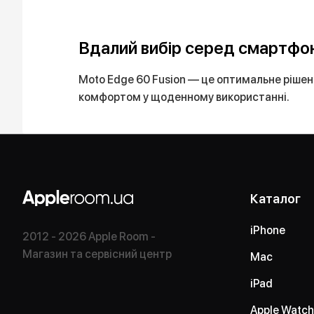
Вдалий вибір серед смартфон
Moto Edge 60 Fusion — це оптимальне рішен
комфортом у щоденному використанні.
Каталог
iPhone
2012 - 2026 Apple Room -
Магазин та сервісний центр
Mac
iPad
Apple Watch