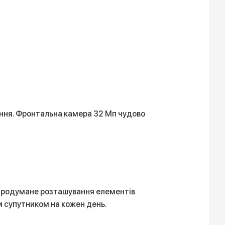
лення. Фронтальна камера 32 Мп чудово
 Продумане розташування елементів
м супутником на кожен день.