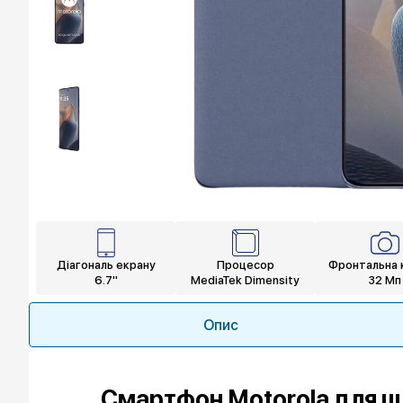
Діагональ екрану
Процесор
Фронтальна 
6.7"
MediaTek Dimensity
32 Мп
Опис
Смартфон Motorola для щ