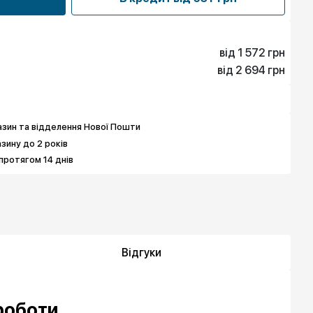
від 1 572 грн
від 2 694 грн
1 572 грн
2 829 грн
2 694 грн
3 951 грн
зин та відделення Нової Пошти
азину до 2 років
протягом 14 днів
Відгуки
роботи