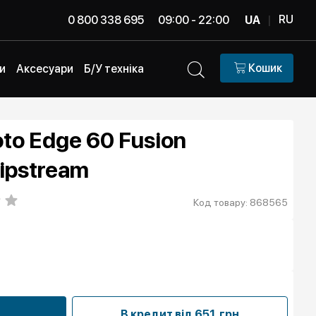
RU
0 800 338 695
09:00 - 22:00
UA
|
Кошик
и
Аксесуари
Б/У техніка
o Edge 60 Fusion
ipstream
Код товару: 868565
В кредит від
651 грн