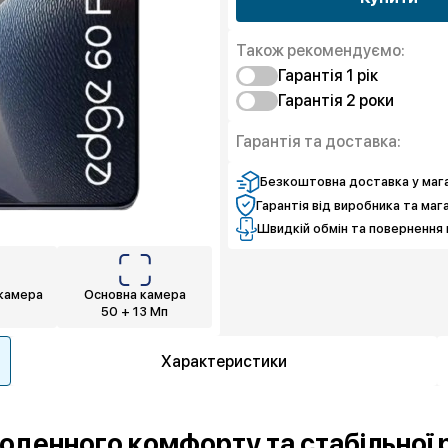
Також рекомендуємо:
Гарантія 1 рiк
Гарантія 2 роки
Захист від браку
Захист екрану
Захист від браку
Гарантія та доставка:
Захист екрану
Безкоштовна доставка у мага
Гарантія від виробника та маг
Швидкій обмін та повернення 
камера
Основна камера
50 + 13 Мп
Характеристики
оденного комфорту та стабільної 