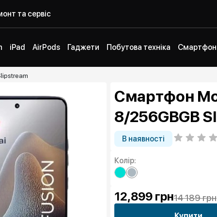
онт та сервіс
h
iPad
AirPods
Гаджети
Побутова техніка
Смартфон
lipstream
Смартфон Mot
8/256GBGB Sl
В наявності
Колір:
12,899
грн
14 189 грн
Купити