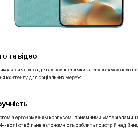
о та відео
мувати чіткі та деталізовані знімки за різних умов освіт
ення контенту для соціальних мереж.
ручність
orola з ергономічним корпусом і приємними матеріалами.
M-карт і стабільна автономність роблять пристрій надійни