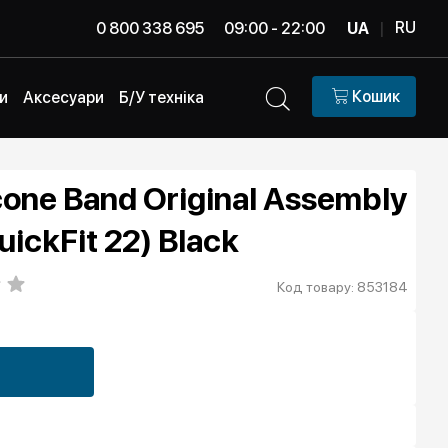
RU
0 800 338 695
09:00 - 22:00
UA
|
Кошик
и
Аксесуари
Б/У техніка
cone Band Original Assembly
ickFit 22) Black
Код товару: 853184