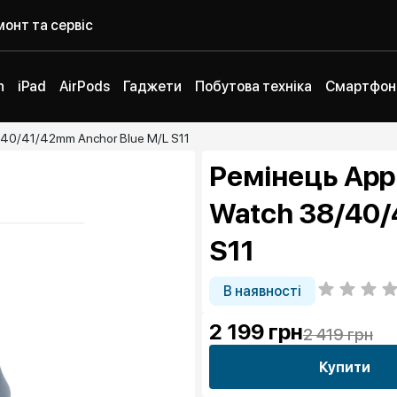
онт та сервіс
h
iPad
AirPods
Гаджети
Побутова техніка
Смартфон
/40/41/42mm Anchor Blue M/L S11
Ремінець Appl
Watch 38/40/
S11
В наявності
2 199
грн
2 419 грн
Купити