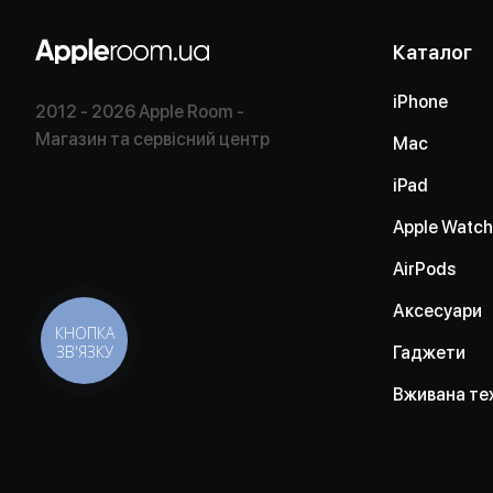
Каталог
iPhone
2012 - 2026 Apple Room -
Магазин та сервісний центр
Mac
iPad
Apple Watch
AirPods
Аксесуари
КНОПКА
ЗВ'ЯЗКУ
Гаджети
Вживана те