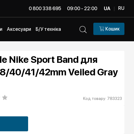
RU
0 800 338 695
09:00 - 22:00
UA
|
Кошик
и
Аксесуари
Б/У техніка
e Nike Sport Band для
38/40/41/42mm Veiled Gray
Код товару: 783323