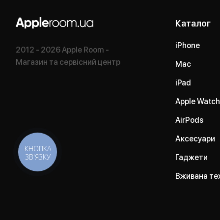
Каталог
iPhone
2012 - 2026 Apple Room -
Магазин та сервісний центр
Mac
iPad
Apple Watch
AirPods
Аксесуари
КНОПКА
ЗВ'ЯЗКУ
Гаджети
Вживана те