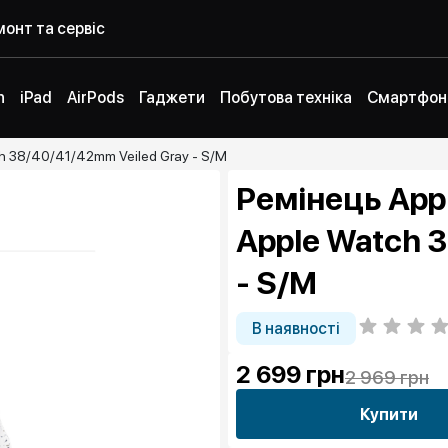
онт та сервіс
h
iPad
AirPods
Гаджети
Побутова техніка
Смартфон
ch 38/40/41/42mm Veiled Gray - S/M
Ремінець Appl
Apple Watch 
- S/M
В наявності
2 699
грн
2 969 грн
Купити