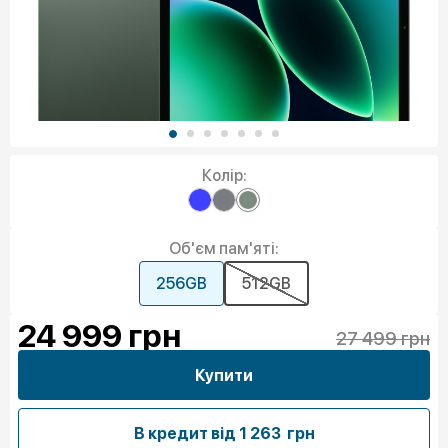
Колір:
Об'єм пам'яті:
256GB
512GB
24 999
грн
27 499 грн
Купити
В кредит від
1 263 грн