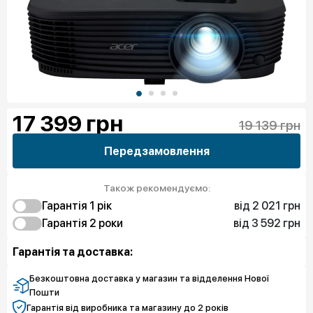
17 399
грн
19 139 грн
Передзамовлення
Також рекомендуємо:
від 2 021 грн
Гарантія 1 рік
від 3 592 грн
2 021 грн
Гарантія 2 роки
Захист від браку
4 008 грн
3 592 грн
Чистий спокій
Захист від браку
Гарантія та доставка:
5 912 грн
Чистий спокій
Безкоштовна доставка у магазин та відделення Нової
Пошти
Гарантія від виробника та магазину до 2 років