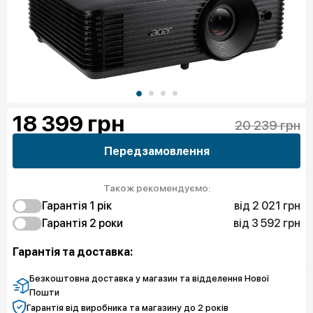
18 399
грн
20 239 грн
Передзамовлення
Також рекомендуємо:
від 2 021 грн
Гарантія 1 рік
від 3 592 грн
2 021 грн
Гарантія 2 роки
Захист від браку
4 008 грн
3 592 грн
Чистий спокій
Захист від браку
Гарантія та доставка:
5 912 грн
Чистий спокій
Безкоштовна доставка у магазин та відделення Нової
Пошти
Гарантія від виробника та магазину до 2 років