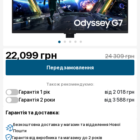
22,099
грн
24 309 грн
Передзамовлення
Також рекомендуємо:
від 2 018 грн
Гарантія 1 рік
від 3 588 грн
2 018 грн
Гарантія 2 роки
Захист від браку
3 588 грн
2 915 грн
Захист екрану
Захист від браку
Гарантія та доставка:
3 999 грн
4 934 грн
Чистий спокій
Захист екрану
264 570 грн
Чистий спокій
Безкоштовна доставка у магазин та відделення Нової
Пошти
Гарантія від виробника та магазину до 2 років