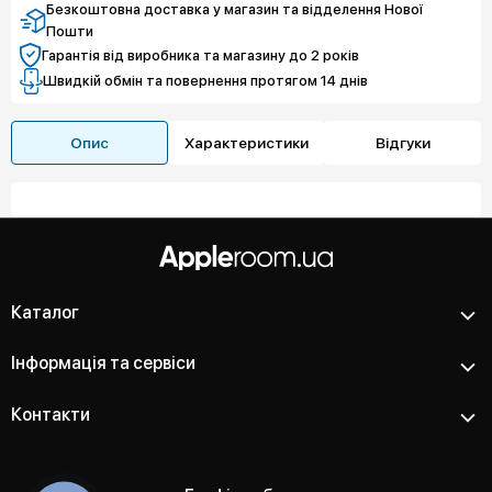
71 795 грн
Чистий спокій
Безкоштовна доставка у магазин та відделення Нової
Пошти
Гарантія від виробника та магазину до 2 років
Швидкій обмін та повернення протягом 14 днів
Опис
Характеристики
Відгуки
Каталог
Інформація та сервіси
Контакти