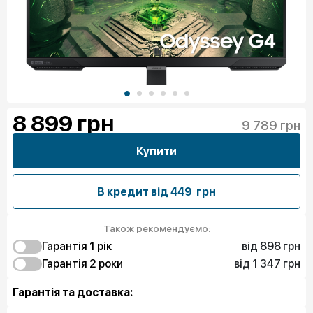
8 899
грн
9 789 грн
Купити
В кредит від
449 грн
Також рекомендуємо:
від 898 грн
Гарантія 1 рік
від 1 347 грн
898 грн
Гарантія 2 роки
Захист від браку
1 347 грн
1 199 грн
Чистий спокій
Захист від браку
Гарантія та доставка:
4 939 грн
Захист екрану