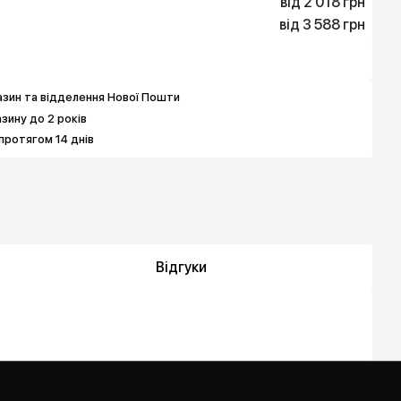
від 2 018 грн
від 3 588 грн
2 018 грн
3 588 грн
3 812 грн
7 400 грн
5 499 грн
381 180 грн
зин та відделення Нової Пошти
азину до 2 років
протягом 14 днів
Відгуки