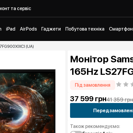
онт та сервіс
h
iPad
AirPods
Гаджети
Побутова техніка
Смартфон
7FG900XIXCI (UA)
Монітор Sams
165Hz LS27FG
Під замовлення
37 599
грн
41 359 гр
Передзамовлен
Також рекомендуємо: