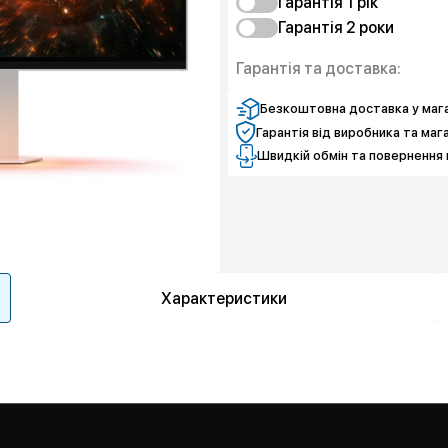
Гарантія 1 рік
Гарантія 2 роки
Захист від браку
Захист екрану
Захист від браку
Гарантія та доставка:
Чистий спокій
Захист екрану
Чистий спокій
Безкоштовна доставка у мага
Гарантія від виробника та маг
Швидкій обмін та повернення 
Характеристики