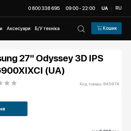
RU
0 800 338 695
09:00 - 22:00
UA
|
Кошик
и
Аксесуари
Б/У техніка
ung 27" Odyssey 3D IPS
900XIXCI (UA)
Код товару: 845974
н
ня