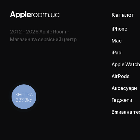
Каталог
iPhone
2012 - 2026 Apple Room -
Магазин та сервісний центр
Mac
iPad
Apple Watch
AirPods
Аксесуари
КНОПКА
ЗВ'ЯЗКУ
Гаджети
Вживана те