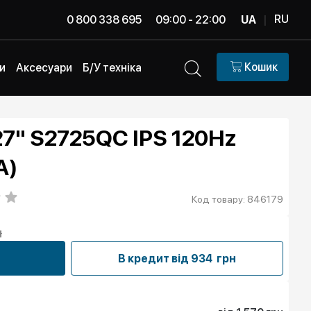
RU
0 800 338 695
09:00 - 22:00
UA
|
Кошик
и
Аксесуари
Б/У техніка
27" S2725QC IPS 120Hz
A)
Код товару: 846179
н
В кредит від
934 грн