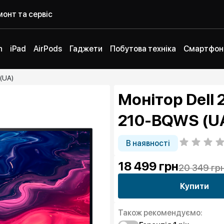
онт та сервіс
h
iPad
AirPods
Гаджети
Побутова техніка
Смартфон
(UA)
Монітор Dell 
210-BQWS (U
В наявності
18 499
грн
20 349 гр
Купити
Також рекомендуємо: