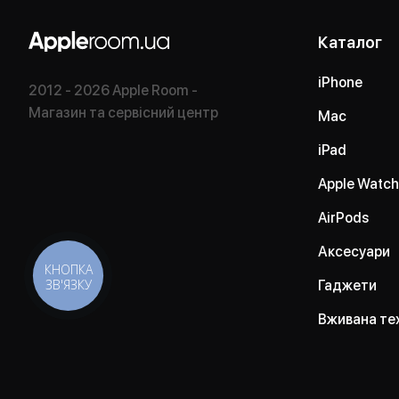
Каталог
iPhone
2012 - 2026 Apple Room -
Магазин та сервісний центр
Mac
iPad
Apple Watch
AirPods
Аксесуари
КНОПКА
ЗВ'ЯЗКУ
Гаджети
Вживана те