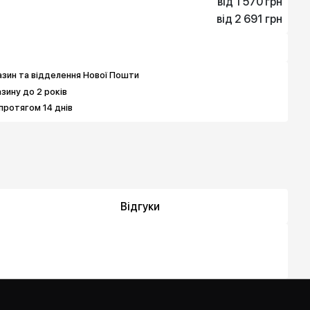
від 1 570 грн
від 2 691 грн
1 570 грн
2 691 грн
2 915 грн
3 999 грн
4 934 грн
264 570 грн
зин та відделення Нової Пошти
азину до 2 років
протягом 14 днів
Відгуки