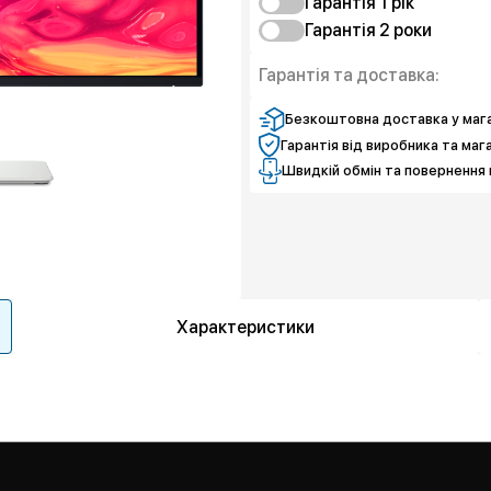
Гарантія 1 рік
Гарантія 2 роки
Захист від браку
Захист екрану
Захист від браку
Гарантія та доставка:
Чистий спокій
Захист екрану
Чистий спокій
Безкоштовна доставка у мага
Гарантія від виробника та маг
Швидкій обмін та повернення 
Характеристики