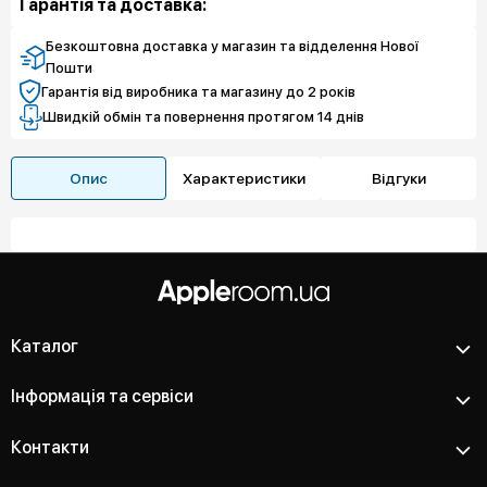
Гарантія та доставка:
7 409 грн
5 499 грн
Чистий спокій
Захист екрану
381 605 грн
Чистий спокій
Безкоштовна доставка у магазин та відделення Нової
Пошти
Гарантія від виробника та магазину до 2 років
Швидкій обмін та повернення протягом 14 днів
Опис
Характеристики
Відгуки
Каталог
Інформація та сервіси
Контакти