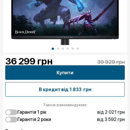
36 299
грн
39 929 грн
Купити
В кредит від
1 833 грн
Також рекомендуємо:
від 2 021 грн
Гарантія 1 рік
від 3 592 грн
2 021 грн
Гарантія 2 роки
Захист від браку
3 592 грн
3 817 грн
Захист екрану
Захист від браку