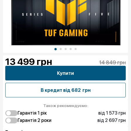
13 499
грн
14 849 грн
Купити
В кредит від
682 грн
Також рекомендуємо:
від 1 573 грн
Гарантія 1 рік
від 2 697 грн
1 573 грн
Гарантія 2 роки
Захист від браку
2 602 грн
2 697 грн
Чистий спокій
Захист від браку