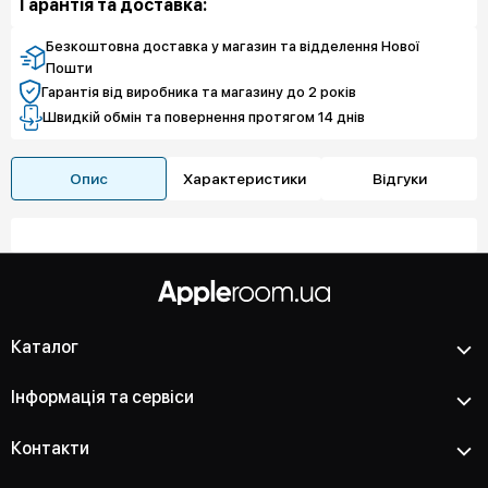
Гарантія та доставка:
4 945 грн
Захист екрану
188 745 грн
Чистий спокій
Безкоштовна доставка у магазин та відделення Нової
Пошти
Гарантія від виробника та магазину до 2 років
Швидкій обмін та повернення протягом 14 днів
Опис
Характеристики
Відгуки
Каталог
Інформація та сервіси
Контакти