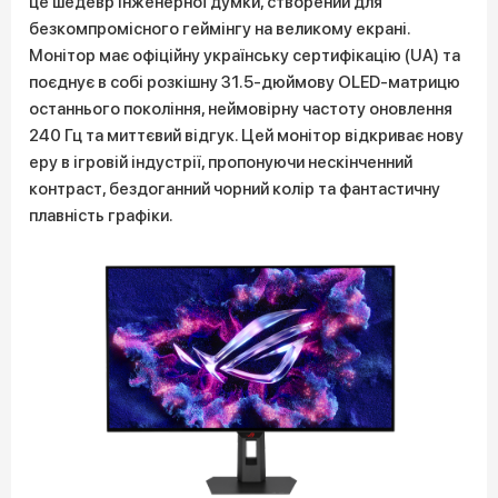
це шедевр інженерної думки, створений для
безкомпромісного геймінгу на великому екрані.
Монітор має офіційну українську сертифікацію (UA) та
поєднує в собі розкішну 31.5-дюймову OLED-матрицю
останнього покоління, неймовірну частоту оновлення
240 Гц та миттєвий відгук. Цей монітор відкриває нову
еру в ігровій індустрії, пропонуючи нескінченний
контраст, бездоганний чорний колір та фантастичну
плавність графіки.