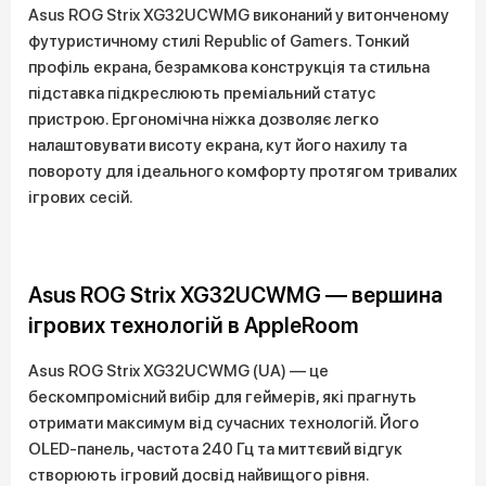
Asus ROG Strix XG32UCWMG виконаний у витонченому
футуристичному стилі Republic of Gamers. Тонкий
профіль екрана, безрамкова конструкція та стильна
підставка підкреслюють преміальний статус
пристрою. Ергономічна ніжка дозволяє легко
налаштовувати висоту екрана, кут його нахилу та
повороту для ідеального комфорту протягом тривалих
ігрових сесій.
Asus ROG Strix XG32UCWMG — вершина
ігрових технологій в AppleRoom
Asus ROG Strix XG32UCWMG (UA) — це
бескомпромісний вибір для геймерів, які прагнуть
отримати максимум від сучасних технологій. Його
OLED-панель, частота 240 Гц та миттєвий відгук
створюють ігровий досвід найвищого рівня.