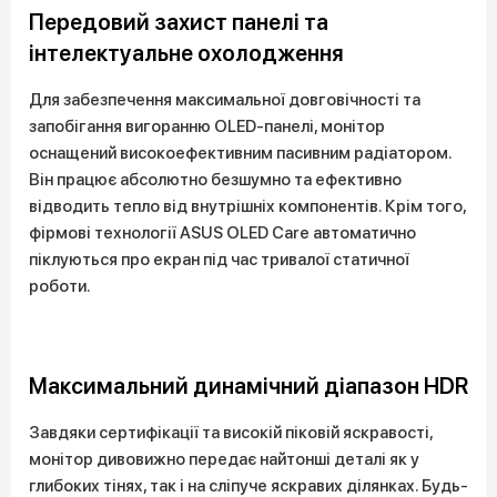
Передовий захист панелі та
інтелектуальне охолодження
Для забезпечення максимальної довговічності та
запобігання вигоранню OLED-панелі, монітор
оснащений високоефективним пасивним радіатором.
Він працює абсолютно безшумно та ефективно
відводить тепло від внутрішніх компонентів. Крім того,
фірмові технології ASUS OLED Care автоматично
піклуються про екран під час тривалої статичної
роботи.
Максимальний динамічний діапазон HDR
Завдяки сертифікації та високій піковій яскравості,
монітор дивовижно передає найтонші деталі як у
глибоких тінях, так і на сліпуче яскравих ділянках. Будь-