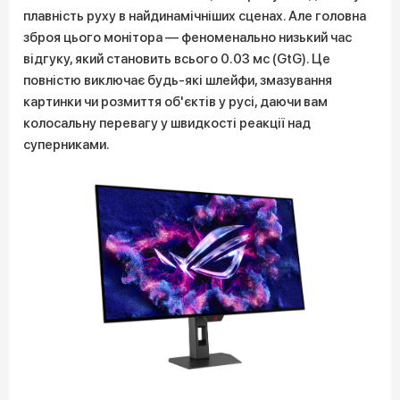
плавність руху в найдинамічніших сценах. Але головна
зброя цього монітора — феноменально низький час
відгуку, який становить всього 0.03 мс (GtG). Це
повністю виключає будь-які шлейфи, змазування
картинки чи розмиття об'єктів у русі, даючи вам
колосальну перевагу у швидкості реакції над
суперниками.