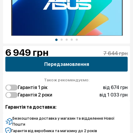
6 949
грн
7 644 грн
Передзамовлення
Також рекомендуємо:
від 674 грн
Гарантія 1 рік
від 1 033 грн
674 грн
Гарантія 2 роки
Захист від браку
1 033 грн
1 199 грн
Чистий спокій
Захист від браку
Гарантія та доставка:
4 939 грн
Захист екрану
71 795 грн
Чистий спокій
Безкоштовна доставка у магазин та відделення Нової
Пошти
Гарантія від виробника та магазину до 2 років