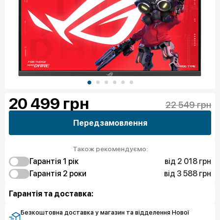
20 499
грн
22 549 грн
Передзамовлення
Також рекомендуємо:
від 2 018 грн
Гарантія 1 рік
від 3 588 грн
2 018 грн
Гарантія 2 роки
Захист від браку
3 588 грн
2 915 грн
Захист екрану
Захист від браку
Гарантія та доставка:
3 999 грн
4 934 грн
Чистий спокій
Захист екрану
264 570 грн
Чистий спокій
Безкоштовна доставка у магазин та відделення Нової