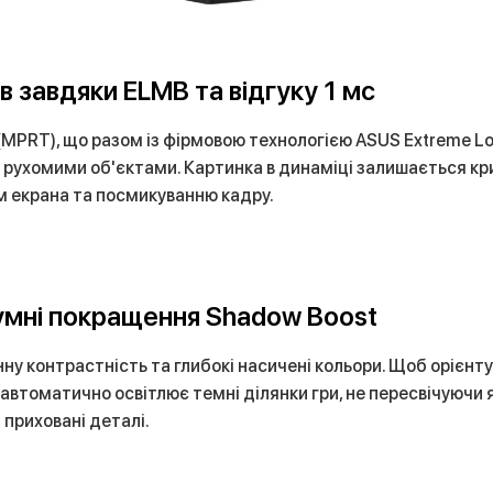
 завдяки ELMB та відгуку 1 мс
 (MPRT), що разом із фірмовою технологією ASUS Extreme Low
рухомими об'єктами. Картинка в динаміці залишається кри
ам екрана та посмикуванню кадру.
зумні покращення Shadow Boost
у контрастність та глибокі насичені кольори. Щоб орієнту
автоматично освітлює темні ділянки гри, не пересвічуючи 
и приховані деталі.