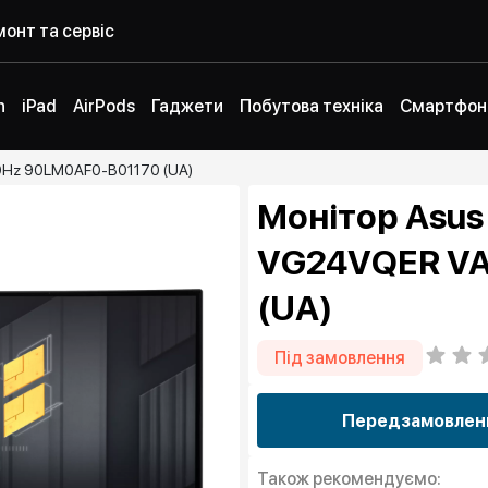
онт та сервіс
h
iPad
AirPods
Гаджети
Побутова техніка
Смартфон
0Hz 90LM0AF0-B01170 (UA)
Монітор Asus
VG24VQER VA
(UA)
Під замовлення
Передзамовлен
Також рекомендуємо: