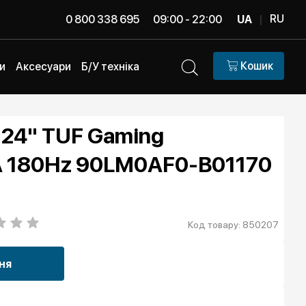
RU
0 800 338 695
09:00 - 22:00
UA
|
Кошик
и
Аксесуари
Б/У техніка
 24" TUF Gaming
 180Hz 90LM0AF0-B01170
Код товару: 850207
ня