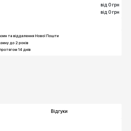
від 0 грн
від 0 грн
0 грн
0 грн
4 939 грн
зин та відделення Нової Пошти
азину до 2 років
протягом 14 днів
Відгуки