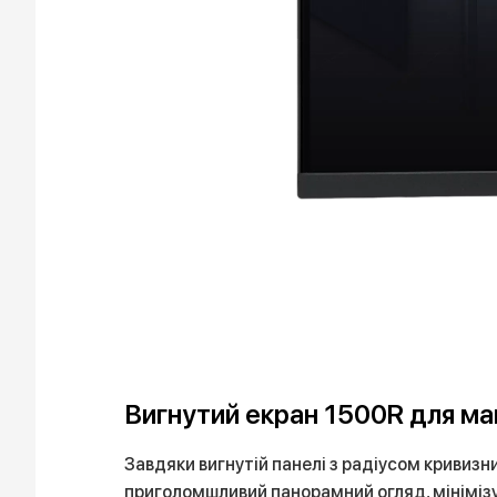
Вигнутий екран 1500R для ма
Завдяки вигнутій панелі з радіусом кривизн
приголомшливий панорамний огляд, мінімізує