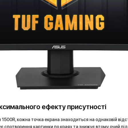
ксимального ефекту присутності
и 1500R, кожна точка екрана знаходиться на однаковій відс
 спотворення картинки по краях та знижує втому очей під 