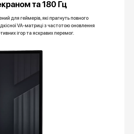
краном та 180 Гц
ий для геймерів, які прагнуть повного
идкісної VA-матриці з частотою оновлення
ивних ігор та яскравих перемог.