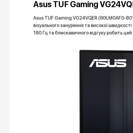
Asus TUF Gaming VG24VQER
Asus TUF Gaming VG24VQER (90LM0AF0-B01170
візуального занурення та високої швидкості
180 Гц та блискавичного відгуку робить цей