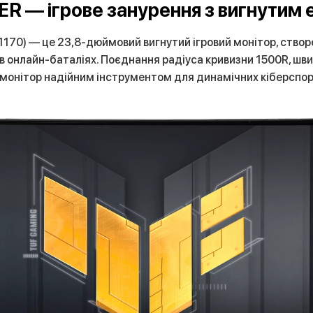
 — ігрове занурення з вигнутим е
) — це 23,8-дюймовий вигнутий ігровий монітор, створен
 в онлайн-баталіях. Поєднання радіуса кривизни 1500R, шв
 монітор надійним інструментом для динамічних кіберспорт