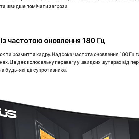
 та швидше помічати загрози.
 із частотою оновлення 180 Гц
мок та розмиття кадру. Надсока частота оновлення 180 Гц 
ах. Це дає колосальну перевагу у швидких шутерах від пер
а будь-які дії супротивника.