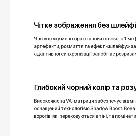
Чітке зображення без шлейфів
Час відгуку монітора становить всього 1 мс
артефакти, розмиття та ефект «шлейфу» за 
адаптивної синхронізації запобігає розрив
Глибокий чорний колір та ро
Високоякісна VA-матриця забезпечує відмінн
оснащений технологією Shadow Boost. Вона 
ворогів, які переховуються в тіні, та помічат