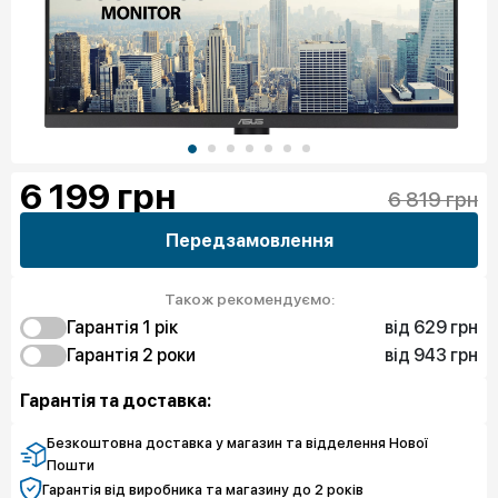
6 199
грн
6 819 грн
Передзамовлення
Також рекомендуємо:
від 629 грн
Гарантія 1 рік
від 943 грн
629 грн
Гарантія 2 роки
Захист від браку
1 199 грн
943 грн
Чистий спокій
Захист від браку
Гарантія та доставка:
4 939 грн
Захист екрану
71 795 грн
Чистий спокій
Безкоштовна доставка у магазин та відделення Нової
Пошти
Гарантія від виробника та магазину до 2 років