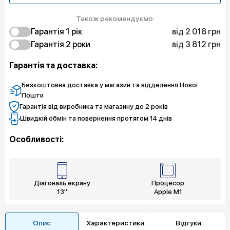
Також рекомендуємо:
від 2 018 грн
Гарантія 1 рік
від 3 812 грн
2 018 грн
Гарантія 2 роки
Захист від браку
3 274 грн
3 812 грн
Експрес заміна
Захист від браку
Гарантія та доставка:
4 485 грн
4 530 грн
Захист екрану
Експрес заміна
7 176 грн
Захист екрану
Безкоштовна доставка у магазин та відделення Нової
Пошти
Гарантія від виробника та магазину до 2 років
Швидкій обмін та повернення протягом 14 днів
Особливості:
Діагональ екрану
Процесор
13"
Apple M1
Опис
Характеристики
Відгуки