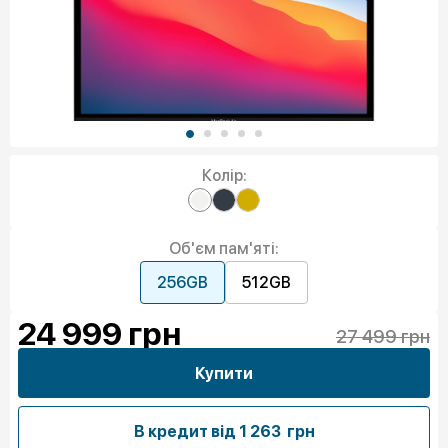
Колір:
Об'єм пам'яті:
256GB
512GB
24 999
грн
27 499 грн
Купити
В кредит від
1 263 грн