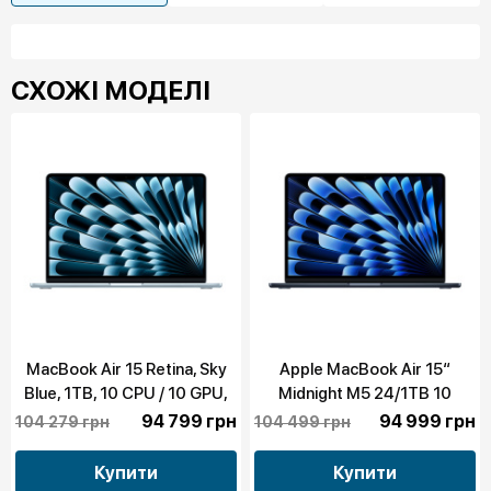
СХОЖІ МОДЕЛІ
MacBook Air 15 Retina, Sky
Apple MacBook Air 15“
Blue, 1TB, 10 CPU / 10 GPU,
Midnight M5 24/1TB 10
24GB RAM with Apple M5
CPU/10 GPU 2026 (MDVN4)
94 799 грн
94 999 грн
104 279 грн
104 499 грн
(MDVU4)
Купити
Купити