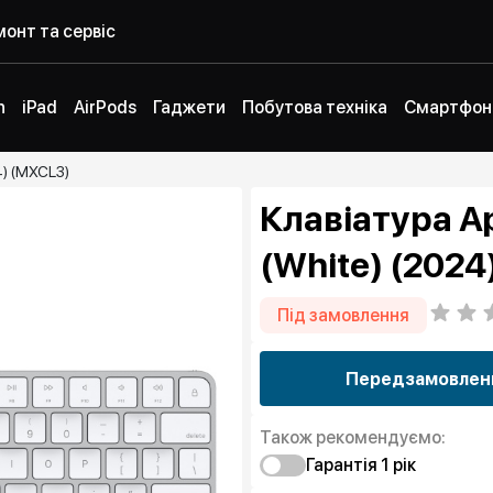
онт та сервіс
h
iPad
AirPods
Гаджети
Побутова техніка
Смартфон
4) (MXCL3)
Клавіатура A
(White) (2024
Під замовлення
Передзамовлен
Також рекомендуємо:
Гарантія 1 рiк
Захист від браку