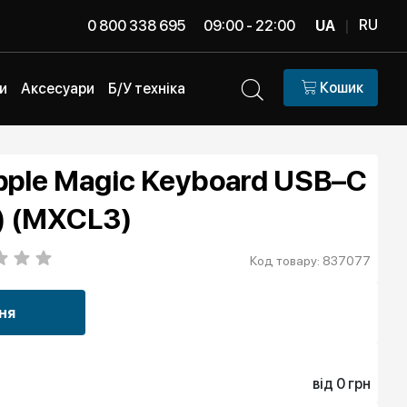
RU
0 800 338 695
09:00 - 22:00
UA
|
Кошик
и
Аксесуари
Б/У техніка
pple Magic Keyboard USB–C
) (MXCL3)
Код товару: 837077
ня
від 0 грн
0 грн