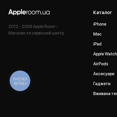
Каталог
iPhone
2012 - 2026 Apple Room -
Магазин та сервісний центр
Mac
iPad
Apple Watch
AirPods
Аксесуари
КНОПКА
ЗВ'ЯЗКУ
Гаджети
Вживана те