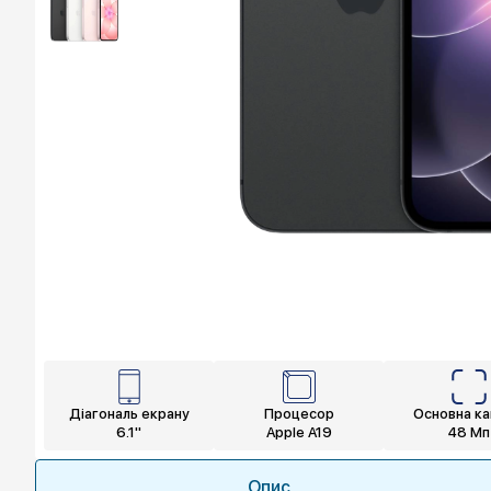
Діагональ екрану
Процесор
Основна к
6.1"
Apple A19
48 Мп
Опис