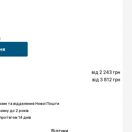
н
ня
від 2 243 грн
від 3 812 грн
2 243 грн
6 503 грн
3 812 грн
8 073 грн
8 073 грн
9 867 грн
зин та відделення Нової Пошти
азину до 2 років
протягом 14 днів
Відгуки