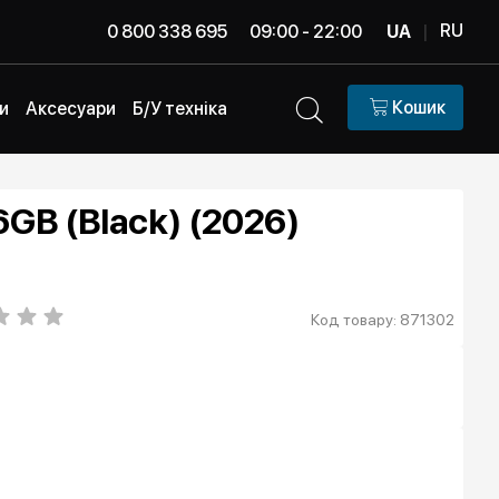
RU
0 800 338 695
09:00 - 22:00
UA
|
Кошик
и
Аксесуари
Б/У техніка
6GB (Black) (2026)
Код товару: 871302