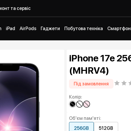
онт та сервіс
h
iPad
AirPods
Гаджети
Побутова техніка
Смартфон
iPhone 17e 25
(MHRV4)
Під замовлення
Колір:
Об'єм пам'яті:
256GB
512GB