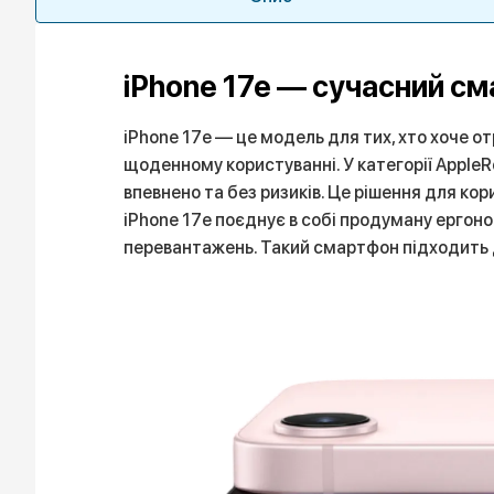
iPhone 17e — сучасний с
iPhone 17e — це модель для тих, хто хоче 
щоденному користуванні. У категорії AppleR
впевнено та без ризиків. Це рішення для кор
iPhone 17e поєднує в собі продуману ергоно
перевантажень. Такий смартфон підходить д