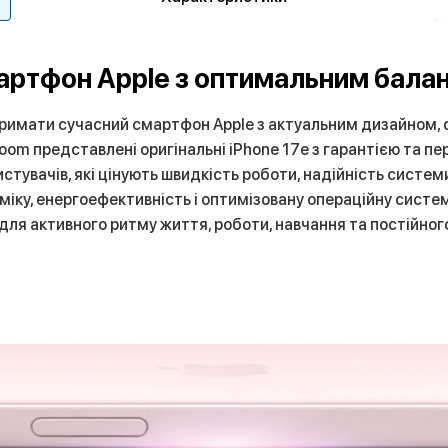
мартфон Apple з оптимальним бал
отримати сучасний смартфон Apple з актуальним дизайном,
oom представлені оригінальні iPhone 17e з гарантією та п
истувачів, які цінують швидкість роботи, надійність систе
міку, енергоефективність і оптимізовану операційну систе
ля активного ритму життя, роботи, навчання та постійного