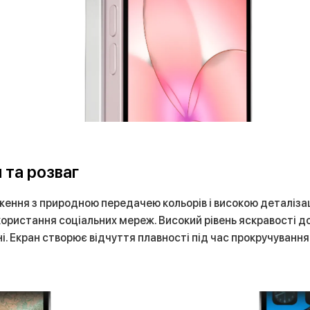
 та розваг
ення з природною передачею кольорів і високою деталізаці
икористання соціальних мереж. Високий рівень яскравості
. Екран створює відчуття плавності під час прокручування