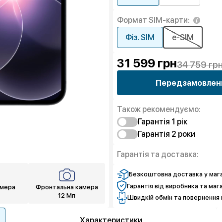
Формат SIM-карти:
Фіз. SIM
e-SIM
31 599
грн
34 759 гр
Передзамовлен
Також рекомендуємо:
Гарантія 1 рiк
Гарантія 2 роки
Захист від браку
Захист екрану
Захист від браку
Гарантія та доставка:
Чистий спокій
Захист екрану
Чистий спокій
Безкоштовна доставка у мага
Гарантія від виробника та маг
амера
Фронтальна камера
12 Мп
Швидкій обмін та повернення 
Характеристики