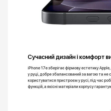
Сучасний дизайн і комфорт в
iPhone 17e зберігає фірмову естетику Apple,
у руці, добре збалансований за вагою та н
користуватися пристроєм у русі, під час 
функцій, а якісні матеріали корпусу гарантую