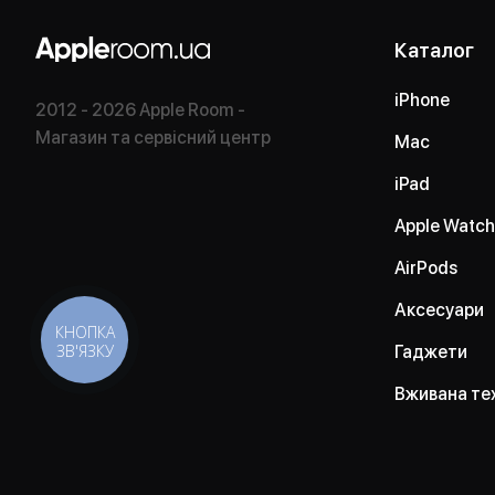
Каталог
iPhone
2012 - 2026 Apple Room -
Магазин та сервісний центр
Mac
iPad
Apple Watch
AirPods
Аксесуари
КНОПКА
ЗВ'ЯЗКУ
Гаджети
Вживана те