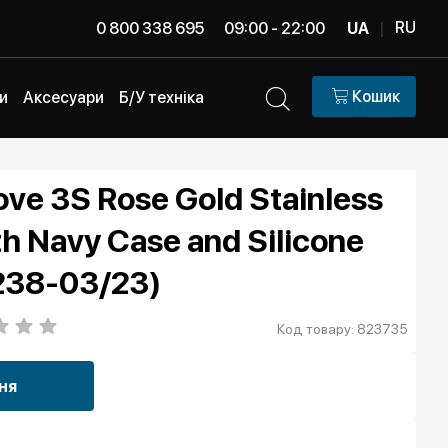
RU
0 800 338 695
09:00 - 22:00
UA
|
Кошик
и
Аксесуари
Б/У техніка
ve 3S Rose Gold Stainless
th Navy Case and Silicone
238-03/23)
Код товару: 823735
ня