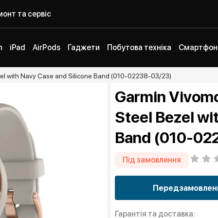
онт та сервіс
h
iPad
AirPods
Гаджети
Побутова техніка
Смартфон
zel with Navy Case and Silicone Band (010-02238-03/23)
Garmin Vivomo
Steel Bezel wi
Band (010-02
Під замовлення
Передзамовлен
Гарантія та доставка: