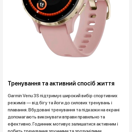
Тренування та активний спосіб життя
Garmin Venu 3S підтримує широкий вибір спортивних
режимів — від бігу та йоги до силових тренувань і
плавання. Вбудовані тренування та підказки на екрані
допомагають виконувати вправи правильно та
ефективно. Годинник мотивує залишатися активним і
робить тренування зручними та зрозумілими.