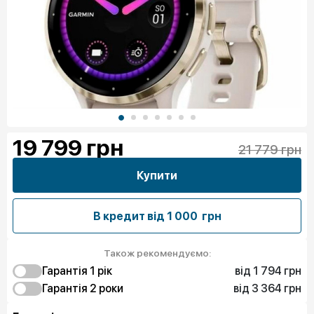
19 799
грн
21 779 грн
Купити
В кредит від
1 000 грн
Також рекомендуємо:
від 1 794 грн
Гарантія 1 рiк
від 3 364 грн
1 794 грн
Гарантія 2 роки
Захист від браку
3 364 грн
3 140 грн
Чистий спокій
Захист від браку