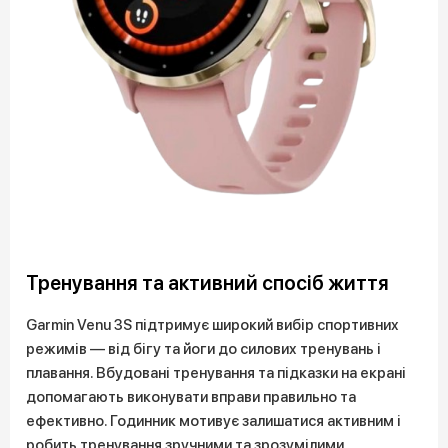
Тренування та активний спосіб життя
Garmin Venu 3S підтримує широкий вибір спортивних
режимів — від бігу та йоги до силових тренувань і
плавання. Вбудовані тренування та підказки на екрані
допомагають виконувати вправи правильно та
ефективно. Годинник мотивує залишатися активним і
робить тренування зручними та зрозумілими.