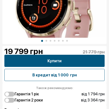
19 799
грн
21 779 грн
Купити
В кредит від
1 000 грн
Також рекомендуємо:
від 1 794 грн
Гарантія 1 рiк
від 3 364 грн
1 794 грн
Гарантія 2 роки
Захист від браку
3 364 грн
3 140 грн
Чистий спокій
Захист від браку