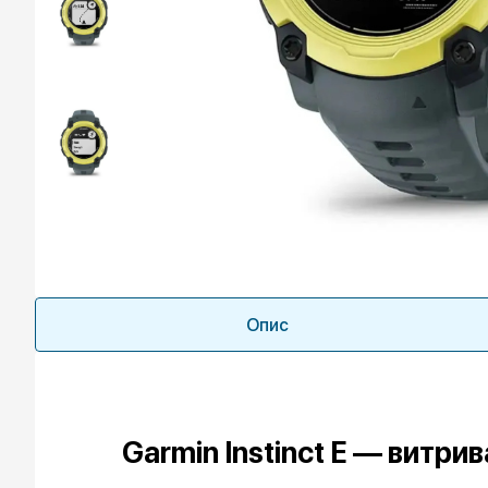
Опис
Garmin Instinct E — витр