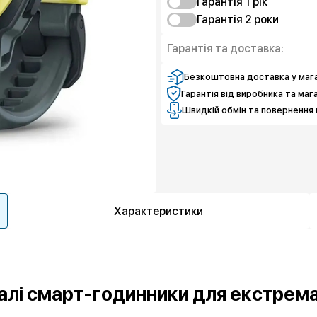
Гарантія 1 рiк
Гарантія 2 роки
Захист від браку
Чистий спокій
Захист від браку
Гарантія та доставка:
Чистий спокій
Безкоштовна доставка у мага
Гарантія від виробника та маг
Швидкій обмін та повернення 
Характеристики
ивалі смарт-годинники для екстрем