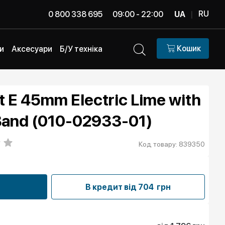
RU
0 800 338 695
09:00 - 22:00
UA
|
Кошик
и
Аксесуари
Б/У техніка
t E 45mm Electric Lime with
 Band (010-02933-01)
Код товару: 839350
В кредит від
704 грн