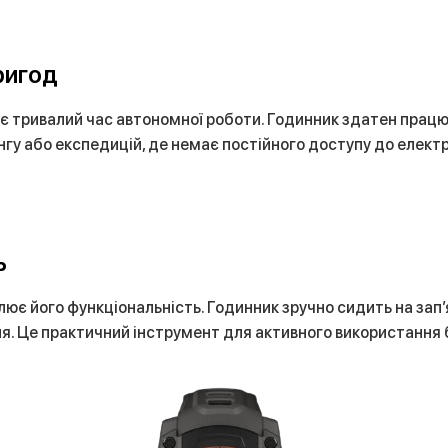
ригод
E є тривалий час автономної роботи. Годинник здатен працю
гу або експедицій, де немає постійного доступу до електр
ь
слює його функціональність. Годинник зручно сидить на зап
ня. Це практичний інструмент для активного використання 