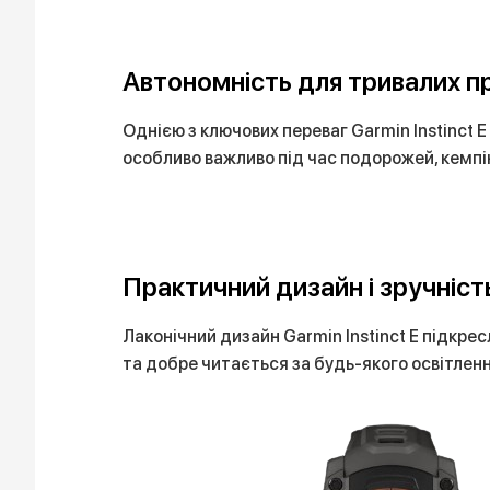
Автономність для тривалих п
Однією з ключових переваг Garmin Instinct 
особливо важливо під час подорожей, кемпін
Практичний дизайн і зручніст
Лаконічний дизайн Garmin Instinct E підкре
та добре читається за будь-якого освітлен