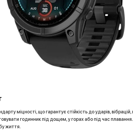
т
ндарту міцності, що гарантує стійкість до ударів, вібрацій,
увати годинник під дощем, у горах або під час плавання. 
бу життя.