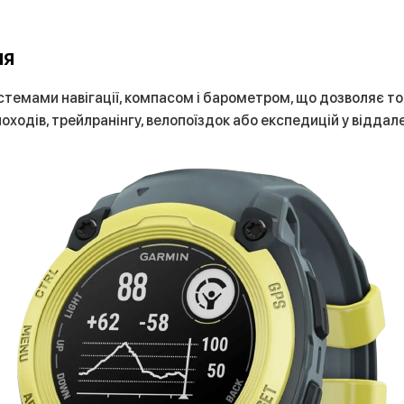
ня
истемами навігації, компасом і барометром, що дозволяє 
походів, трейлранінгу, велопоїздок або експедицій у віддале