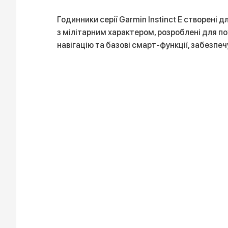
Годинники серії Garmin Instinct E створені 
з мілітарним характером, розроблені для по
навігацію та базові смарт-функції, забезпеч