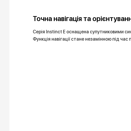
Точна навігація та орієнтуван
Серія Instinct E оснащена супутниковими с
Функція навігації стане незамінною під час 