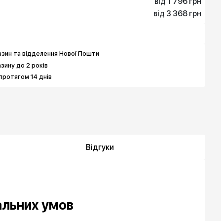
від 1 796 грн
від 3 368 грн
1 796 грн
3 368 грн
3 143 грн
5 388 грн
зин та відделення Нової Пошти
азину до 2 років
протягом 14 днів
Відгуки
альних умов