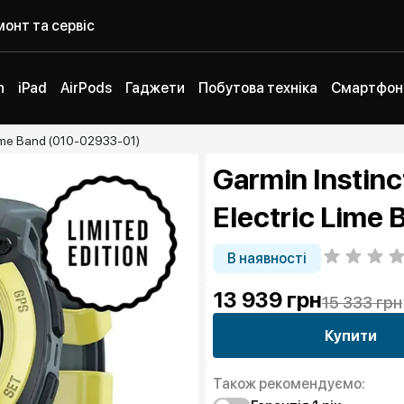
онт та сервіс
h
iPad
AirPods
Гаджети
Побутова техніка
Смартфон
 Lime Band (010-02933-01)
Garmin Instinc
Electric Lime
В наявності
13 939
грн
15 333 грн
Купити
Також рекомендуємо: