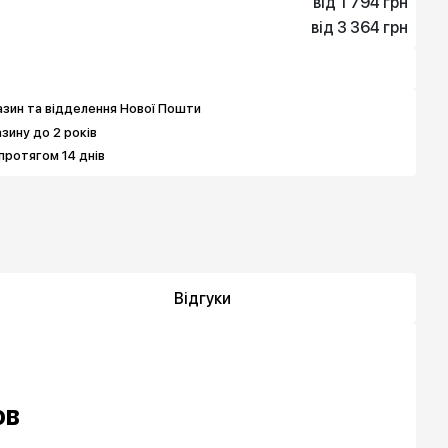
від 1 794 грн
від 3 364 грн
1 794 грн
3 364 грн
3 140 грн
5 382 грн
зин та відделення Нової Пошти
азину до 2 років
протягом 14 днів
Відгуки
ов