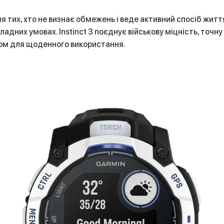
для тих, хто не визнає обмежень і веде активний спосіб жит
ладних умовах. Instinct 3 поєднує військову міцність, точну
ом для щоденного використання.