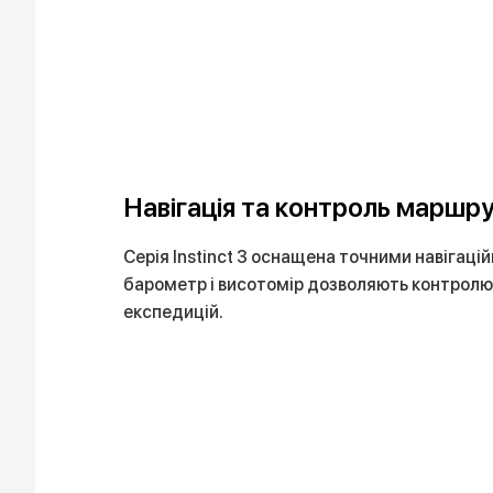
Навігація та контроль маршр
Серія Instinct 3 оснащена точними навігац
барометр і висотомір дозволяють контролюв
експедицій.