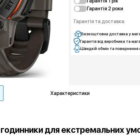
Гарантія 1 рiк
Гарантія 2 роки
Захист від браку
Чистий спокій
Захист від браку
Гарантія та доставка:
Чистий спокій
Безкоштовна доставка у мага
Гарантія від виробника та маг
Швидкій обмін та повернення 
Характеристики
т-годинники для екстремальних ум