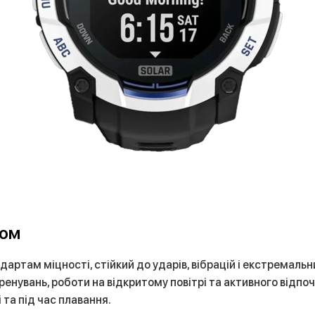
мом
ндартам міцності, стійкий до ударів, вібрацій і екстремаль
тренувань, роботи на відкритому повітрі та активного відп
 та під час плавання.