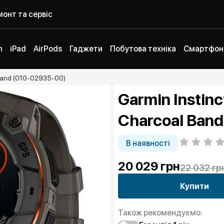
онт та сервіс
h
iPad
AirPods
Гаджети
Побутова техніка
Смартфон
 Band (010-02935-00)
Garmin Instinc
Charcoal Ban
В наявності
20 029
грн
22 032 гр
Купити
Також рекомендуємо: