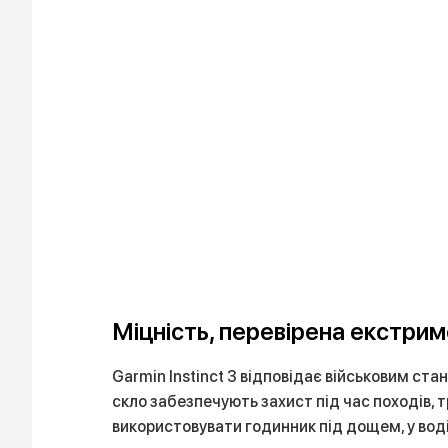
Міцність, перевірена екстри
Garmin Instinct 3 відповідає військовим ста
скло забезпечують захист під час походів, 
використовувати годинник під дощем, у воді