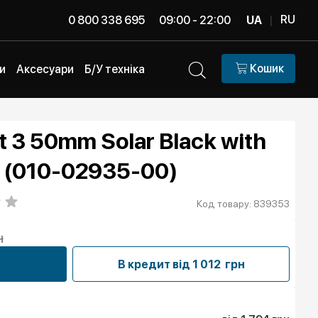
RU
0 800 338 695
09:00 - 22:00
UA
|
Кошик
и
Аксесуари
Б/У техніка
t 3 50mm Solar Black with
d (010-02935-00)
Код товару: 839353
н
В кредит від
1 012 грн