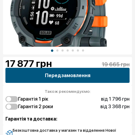
17 877
грн
19 665 грн
Передзамовлення
Також рекомендуємо:
від 1 796 грн
Гарантія 1 рiк
від 3 368 грн
1 796 грн
Гарантія 2 роки
Захист від браку
3 368 грн
3 143 грн
Чистий спокій
Захист від браку
Гарантія та доставка:
5 388 грн
Чистий спокій
Безкоштовна доставка у магазин та відделення Нової