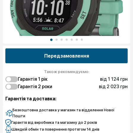
Передзамовлення
Також рекомендуємо:
від 1 124 грн
Гарантія 1 рiк
від 2 023 грн
1 124 грн
Гарантія 2 роки
Захист від браку
2 023 грн
1 798 грн
Чистий спокій
Захист від браку
Гарантія та доставка:
3 147 грн
Чистий спокій
Безкоштовна доставка у магазин та відделення Нової
Пошти
Гарантія від виробника та магазину до 2 років
Швидкій обмін та повернення протягом 14 днів