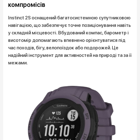
компромісів
Instinct 2S оснащений багатосистемною супутниковою
навігацією, що забезпечує точне позиціонування навіть
у складній місцевості. Вбудований компас, барометр і
висотомір допомагають впевнено орієнтуватися під
час походів, бігу, велопоїздок або подорожей. Це
надійний інструмент для активностей на природі та за її
межами.