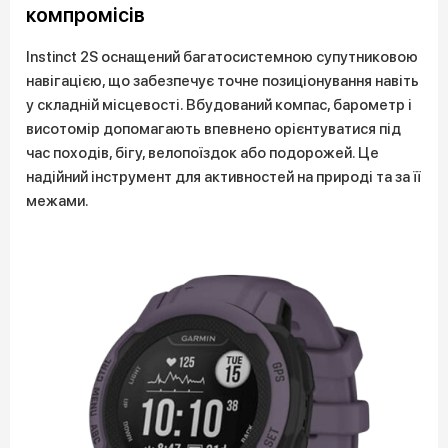
компромісів
Instinct 2S оснащений багатосистемною супутниковою
навігацією, що забезпечує точне позиціонування навіть
у складній місцевості. Вбудований компас, барометр і
висотомір допомагають впевнено орієнтуватися під
час походів, бігу, велопоїздок або подорожей. Це
надійний інструмент для активностей на природі та за її
межами.