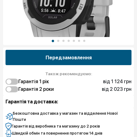
Передзамовлення
Також рекомендуємо:
від 1 124 грн
Гарантія 1 рiк
від 2 023 грн
1 124 грн
Гарантія 2 роки
Захист від браку
2 023 грн
1 798 грн
Чистий спокій
Захист від браку
Гарантія та доставка:
3 147 грн
Чистий спокій
Безкоштовна доставка у магазин та відделення Нової
Пошти
Гарантія від виробника та магазину до 2 років
Швидкій обмін та повернення протягом 14 днів