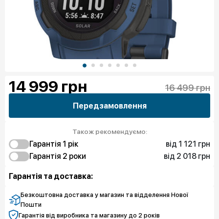
14 999
грн
16 499 грн
Передзамовлення
Також рекомендуємо:
від 1 121 грн
Гарантія 1 рiк
від 2 018 грн
1 121 грн
Гарантія 2 роки
Захист від браку
1 794 грн
2 018 грн
Чистий спокій
Захист від браку
Гарантія та доставка:
3 140 грн
Чистий спокій
Безкоштовна доставка у магазин та відделення Нової
Пошти
Гарантія від виробника та магазину до 2 років