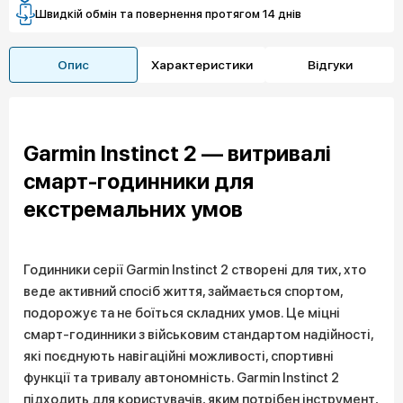
Швидкій обмін та повернення протягом 14 днів
Опис
Характеристики
Відгуки
Garmin Instinct 2 — витривалі
смарт-годинники для
екстремальних умов
Годинники серії Garmin Instinct 2 створені для тих, хто
веде активний спосіб життя, займається спортом,
подорожує та не боїться складних умов. Це міцні
смарт-годинники з військовим стандартом надійності,
які поєднують навігаційні можливості, спортивні
функції та тривалу автономність. Garmin Instinct 2
підходить для користувачів, яким потрібен інструмент,