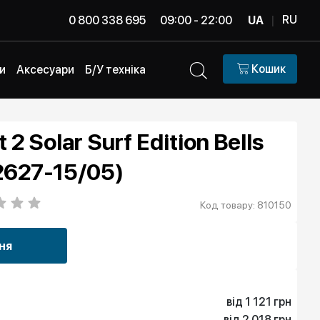
RU
0 800 338 695
09:00 - 22:00
UA
|
Кошик
и
Аксесуари
Б/У техніка
 2 Solar Surf Edition Bells
2627-15/05)
Код товару: 810150
ня
від 1 121 грн
від 2 018 грн
1 121 грн