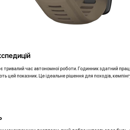
кспедицій
 є тривалий час автономної роботи. Годинник здатний працю
ть цей показник. Це ідеальне рішення для походів, кемпін
ь