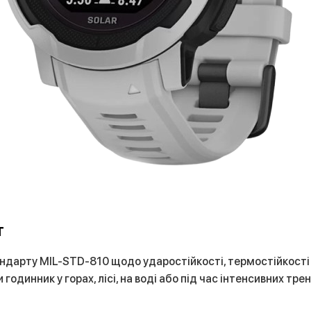
т
тандарту MIL-STD-810 щодо ударостійкості, термостійкості
динник у горах, лісі, на воді або під час інтенсивних трен