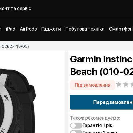
онт та сервіс
h
iPad
AirPods
Гаджети
Побутова техніка
Смартфон
010-02627-15/05)
Garmin Instinct
Beach (010-0
Під замовлення
Передзамовлен
Також рекомендуємо:
Гарантія 1 рiк
Гарантія 2 роки
Захист від браку