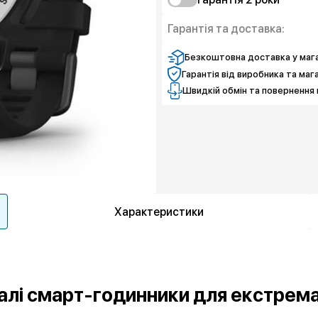
Чистий спокій
Захист від браку
Гарантія та доставка:
Чистий спокій
Безкоштовна доставка у мага
Гарантія від виробника та маг
Швидкій обмін та повернення 
Характеристики
ивалі смарт-годинники для екстрем