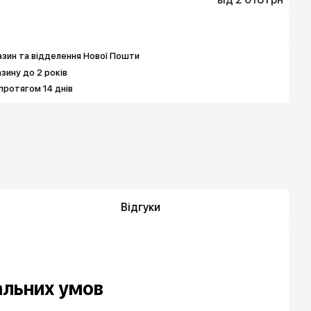
1 794 грн
2 018 грн
3 140 грн
зин та відделення Нової Пошти
азину до 2 років
протягом 14 днів
Відгуки
альних умов