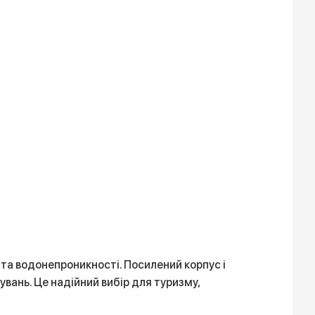
 та водонепроникності. Посилений корпус і
увань. Це надійний вибір для туризму,