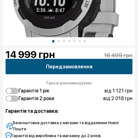
14 999
грн
16 499 грн
Передзамовлення
Також рекомендуємо:
від 1 121 грн
Гарантія 1 рiк
від 2 018 грн
1 121 грн
Гарантія 2 роки
Захист від браку
1 794 грн
2 018 грн
Чистий спокій
Захист від браку
Гарантія та доставка:
3 140 грн
Чистий спокій
Безкоштовна доставка у магазин та відделення Нової
Пошти
Гарантія від виробника та магазину до 2 років