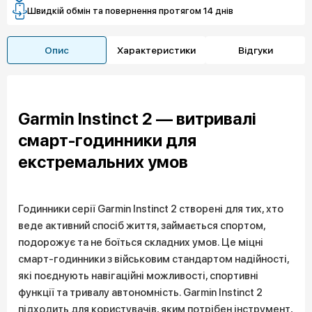
Швидкій обмін та повернення протягом 14 днів
Опис
Характеристики
Відгуки
Garmin Instinct 2 — витривалі
смарт-годинники для
екстремальних умов
Годинники серії Garmin Instinct 2 створені для тих, хто
веде активний спосіб життя, займається спортом,
подорожує та не боїться складних умов. Це міцні
смарт-годинники з військовим стандартом надійності,
які поєднують навігаційні можливості, спортивні
функції та тривалу автономність. Garmin Instinct 2
підходить для користувачів, яким потрібен інструмент,