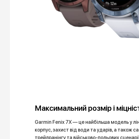
Максимальний розмір і міцніс
Garmin Fenix 7X — це найбільша модель у лі
корпус, захист від води та ударів, а також 
трейлранінгу та військово-польових сценарії