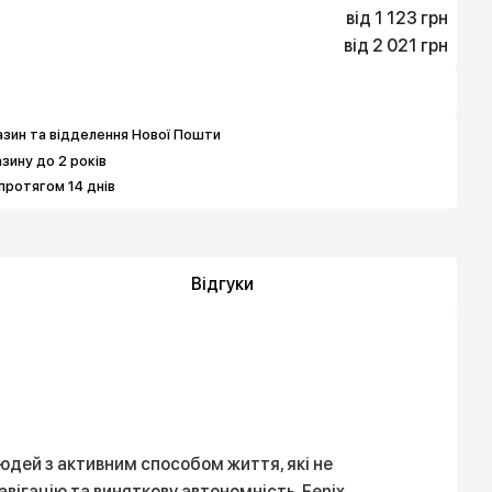
від 1 123 грн
від 2 021 грн
1 123 грн
1 796 грн
2 021 грн
3 143 грн
зин та відделення Нової Пошти
азину до 2 років
протягом 14 днів
Відгуки
людей з активним способом життя, які не
авігацію та виняткову автономність. Fenix