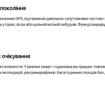
 покоління
азонним GPS, підтримкою декількох супутникових систем 
у горах, лісах або щільній міській забудові. Функції маршр
 очікування
втономністю. У режимі смарт-годинника він працює тижня
х експедицій, ультрамарафонів і багатоденних походів без