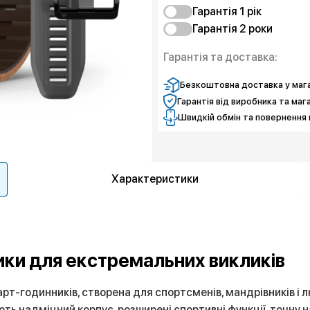
Гарантія 1 рiк
Гарантія 2 роки
Захист від браку
Чистий спокій
Захист від браку
Гарантія та доставка:
Чистий спокій
Безкоштовна доставка у мага
Гарантія від виробника та маг
Швидкій обмін та повернення 
Характеристики
ики для екстремальних викликів
рт-годинників, створена для спортсменів, мандрівників і 
ть надміцний корпус, розширені спортивні функції, точну н