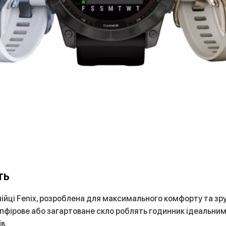
ть
нійці Fenix, розроблена для максимального комфорту та зр
сапфірове або загартоване скло роблять годинник ідеальним
в.