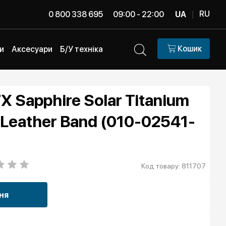
RU
0 800 338 695
09:00 - 22:00
UA
|
Кошик
и
Аксесуари
Б/У техніка
X Sapphire Solar Titanium
 Leather Band (010-02541-
Код товару: 811707
ня