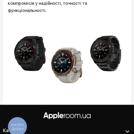
компромісів у надійності, точності та
функціональності.
КНОПКА
ЗВ'ЯЗКУ
Каталог