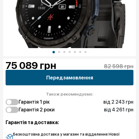
75 089
грн
82 598 грн
Передзамовлення
Також рекомендуємо:
від 2 243 грн
Гарантія 1 рiк
від 4 261 грн
2 243 грн
Гарантія 2 роки
Захист від браку
7 625 грн
4 261 грн
Чистий спокій
Захист від браку
Гарантія та доставка:
11 661 грн
Чистий спокій
Безкоштовна доставка у магазин та відделення Нової