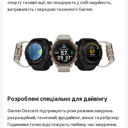
спорту та навігації, які поєднують у собі надійність,
витривалість і передові технології Garmin.
Розроблені спеціально для дайвінгу
Garmin Descent підтримують різні режими занурень:
рекреаційний, технічний, фрідайвінг, апное та ребрізер.
Годинники точно відстежують глибину, час занурення,