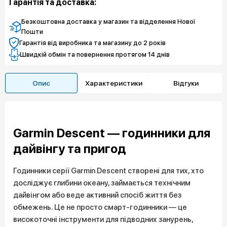
Гарантія та доставка:
11 687 грн
Чистий спокій
Безкоштовна доставка у магазин та відделення Нової
Пошти
Гарантія від виробника та магазину до 2 років
Швидкій обмін та повернення протягом 14 днів
Опис
Характеристики
Відгуки
Garmin Descent — годинники для
дайвінгу та пригод
Годинники серії Garmin Descent створені для тих, хто
досліджує глибини океану, займається технічним
дайвінгом або веде активний спосіб життя без
обмежень. Це не просто смарт-годинники — це
високоточні інструменти для підводних занурень,