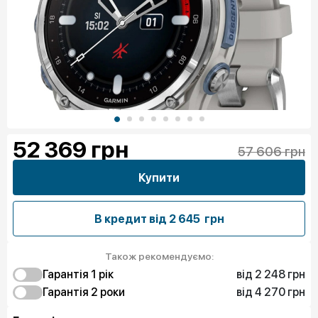
52 369
грн
57 606 грн
Купити
В кредит від
2 645 грн
Також рекомендуємо:
від 2 248 грн
Гарантія 1 рiк
від 4 270 грн
2 248 грн
Гарантія 2 роки
Захист від браку
7 642 грн
4 270 грн
Чистий спокій
Захист від браку