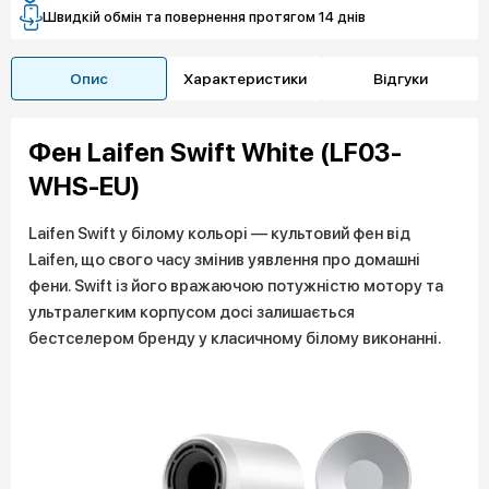
Швидкій обмін та повернення протягом 14 днів
Опис
Характеристики
Відгуки
Фен Laifen Swift White (LF03-
WHS-EU)
Laifen Swift у білому кольорі — культовий фен від
Laifen, що свого часу змінив уявлення про домашні
фени. Swift із його вражаючою потужністю мотору та
ультралегким корпусом досі залишається
бестселером бренду у класичному білому виконанні.