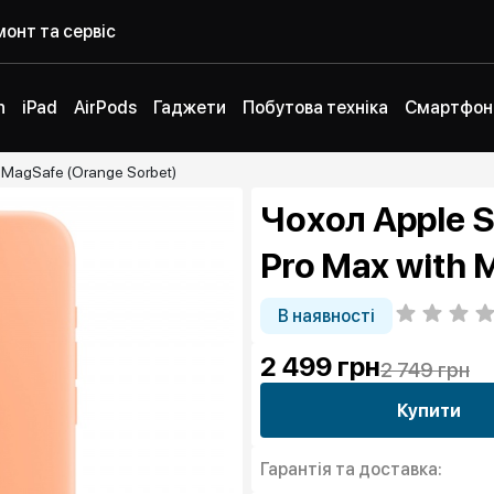
онт та сервіс
h
iPad
AirPods
Гаджети
Побутова техніка
Смартфон
h MagSafe (Orange Sorbet)
Чохол Apple S
Pro Max with 
В наявності
2 499
грн
2 749 грн
Купити
Гарантія та доставка: