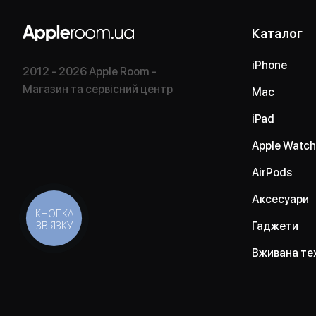
Каталог
iPhone
2012 - 2026 Apple Room -
Магазин та сервісний центр
Mac
iPad
Apple Watch
AirPods
Аксесуари
КНОПКА
ЗВ'ЯЗКУ
Гаджети
Вживана те