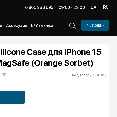
RU
0 800 338 695
09:00 - 22:00
UA
|
Кошик
и
Аксесуари
Б/У техніка
ilicone Case для iPhone 15
MagSafe (Orange Sorbet)
Код товару: 814957