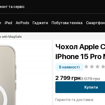
онт та сервіс
h
iPad
AirPods
Гаджети
Побутова техніка
Смартфон
ax with MagSafe
Чохол Apple C
iPhone 15 Pro
В наявності
2 799
грн
3 079 грн
Купити
Гарантія та доставка: