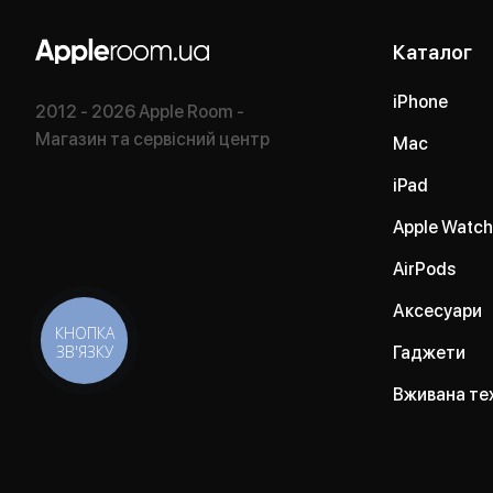
Каталог
iPhone
2012 - 2026 Apple Room -
Магазин та сервісний центр
Mac
iPad
Apple Watch
AirPods
Аксесуари
КНОПКА
ЗВ'ЯЗКУ
Гаджети
Вживана те