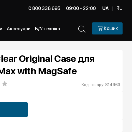
RU
0 800 338 695
09:00 - 22:00
UA
|
Кошик
и
Аксесуари
Б/У техніка
lear Original Case для
 Max with MagSafe
Код товару: 814963