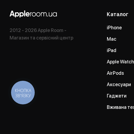
Каталог
iPhone
2012 - 2026 Apple Room -
Магазин та сервісний центр
Mac
iPad
Apple Watch
AirPods
Аксесуари
КНОПКА
ЗВ'ЯЗКУ
Гаджети
Вживана те