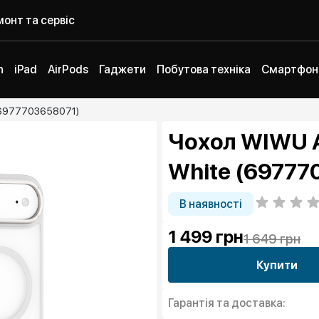
онт та сервіс
h
iPad
AirPods
Гаджети
Побутова техніка
Смартфон
e (6977703658071)
Чохол WIWU Ar
White (69777
В наявності
1 499
грн
1 649 грн
Купити
Гарантія та доставка: