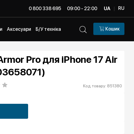
RU
0 800 338 695
09:00 - 22:00
UA
|
Кошик
и
Аксесуари
Б/У техніка
mor Pro для iPhone 17 Air
03658071)
Код товару: 851380