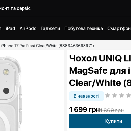
онт та сервіс
h
iPad
AirPods
Гаджети
Побутова техніка
Смартфон
iPhone 17 Pro Frost Clear/White (8886463693971)
Чохол UNIQ L
MagSafe для i
Clear/White 
В наявності
1 699
грн
1 869 грн
Купити