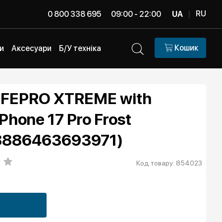
RU
0 800 338 695
09:00 - 22:00
UA
|
Кошик
и
Аксесуари
Б/У техніка
IFEPRO XTREME with
Phone 17 Pro Frost
(8886463693971)
Код товару: 854023