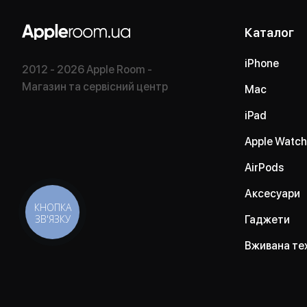
Каталог
iPhone
2012 - 2026 Apple Room -
Магазин та сервісний центр
Mac
iPad
Apple Watch
AirPods
Аксесуари
КНОПКА
ЗВ'ЯЗКУ
Гаджети
Вживана те