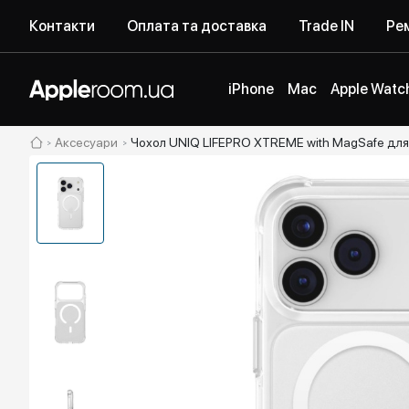
Контакти
Оплата та доставка
Trade IN
Рем
iPhone
Mac
Apple Watc
Аксесуари
Чохол UNIQ LIFEPRO XTREME with MagSafe для 