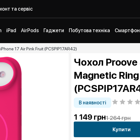
онт та сервіс
h
iPad
AirPods
Гаджети
Побутова техніка
Смартфон
Phone 17 Air Pink Fruit (PCSPIP17AR42)
Чохол Proove 
Magnetic Ring 
(PCSPIP17AR
В наявності
1 149
грн
1 264 грн
Купити