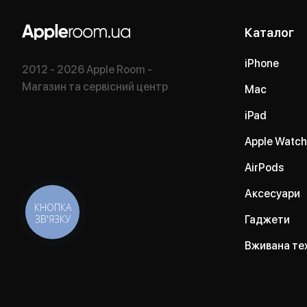
Каталог
iPhone
2012 - 2026 Apple Room -
Магазин та сервісний центр
Mac
iPad
Apple Watch
AirPods
Аксесуари
КНОПКА
ЗВ'ЯЗКУ
Гаджети
Вживана те