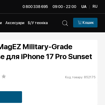
RU
0 800 338 695
09:00 - 22:00
UA
|
Кошик
и
Аксесуари
Б/У техніка
MagEZ Military-Grade
e для iPhone 17 Pro Sunset
Код товару: 852175