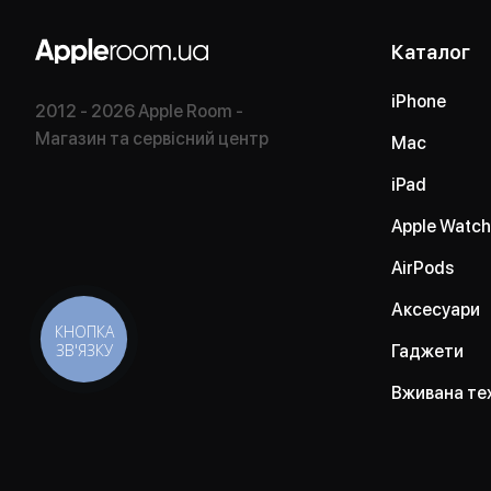
Каталог
iPhone
2012 - 2026 Apple Room -
Магазин та сервісний центр
Mac
iPad
Apple Watch
AirPods
Аксесуари
КНОПКА
ЗВ'ЯЗКУ
Гаджети
Вживана те