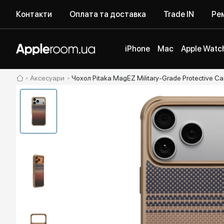
Контакти
Оплата та доставка
Trade IN
Рем
iPhone
Mac
Apple Watc
Аксесуари
Чохол Pitaka MagEZ Military-Grade Protective C