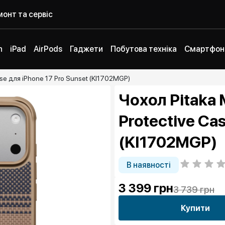
онт та сервіс
h
iPad
AirPods
Гаджети
Побутова техніка
Смартфон
ase для iPhone 17 Pro Sunset (KI1702MGP)
Чохол Pitaka 
Protective Cas
(KI1702MGP)
В наявності
3 399
грн
3 739 грн
Купити