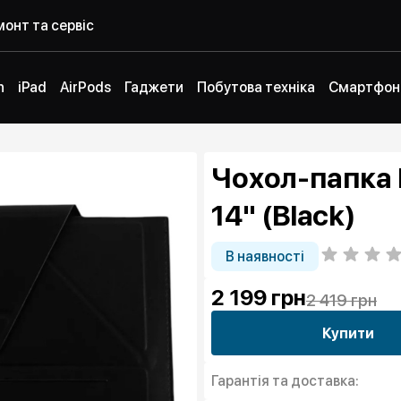
онт та сервіс
h
iPad
AirPods
Гаджети
Побутова техніка
Смартфон
Чохол-папка 
14" (Black)
В наявності
2 199
грн
2 419 грн
Купити
Гарантія та доставка: