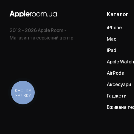
Каталог
iPhone
2012 - 2026 Apple Room -
Магазин та сервісний центр
Mac
iPad
Apple Watch
AirPods
Аксесуари
КНОПКА
ЗВ'ЯЗКУ
Гаджети
Вживана те