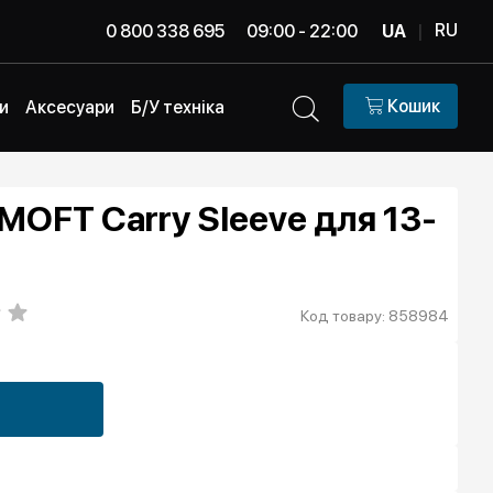
RU
0 800 338 695
09:00 - 22:00
UA
|
Кошик
и
Аксесуари
Б/У техніка
MOFT Carry Sleeve для 13-
Код товару: 858984