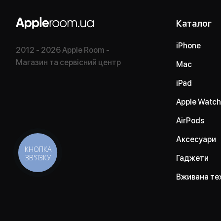
Каталог
iPhone
2012 - 2026 Apple Room -
Магазин та сервісний центр
Mac
iPad
Apple Watch
AirPods
Аксесуари
КНОПКА
ЗВ'ЯЗКУ
Гаджети
Вживана те