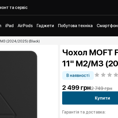
онт та сервіс
h
iPad
AirPods
Гаджети
Побутова техніка
Смартфон
2/M3 (2024/2025) (Black)
Чохол MOFT Fl
11" M2/M3 (20
В наявності
2 499
грн
2 749 грн
Купити
Гарантія та доставка: