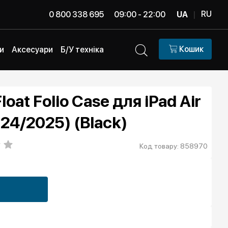
RU
0 800 338 695
09:00 - 22:00
UA
|
Кошик
и
Аксесуари
Б/У техніка
oat Folio Case для iPad Air
24/2025) (Black)
Код товару: 858970