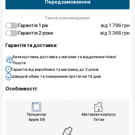
Передзамовлення
Також рекомендуємо:
від 1 796 грн
Гарантія 1 рiк
від 3 368 грн
1 796 грн
Гарантія 2 роки
Захист від браку
3 368 грн
3 143 грн
Захист екрану
Захист від браку
Гарантія та доставка:
5 613 грн
Захист екрану
Безкоштовна доставка у магазин та відделення Нової
Пошти
Гарантія від виробника та магазину до 2 років
Швидкій обмін та повернення протягом 14 днів
Особливості:
Процесор
Матеріал корпусу
Apple S9
Титан