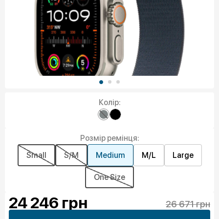
Колір:
Розмір ремінця:
Small
S/M
Medium
M/L
Large
One Size
24 246
грн
26 671 грн