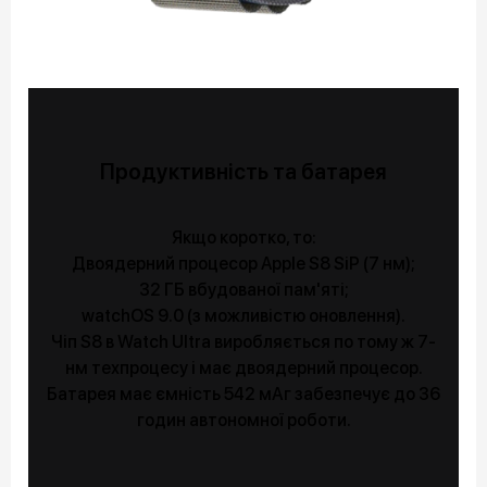
Продуктивність та батарея
Якщо коротко, то:
Двоядерний процесор Apple S8 SiP (7 нм);
32 ГБ вбудованої пам'яті;
watchOS 9.0 (з можливістю оновлення).
Чіп S8 в Watch Ultra виробляється по тому ж 7-
нм техпроцесу і має двоядерний процесор.
Батарея має ємність 542 мАг забезпечує до 36
годин автономної роботи.