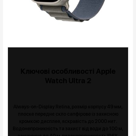
Ключові особливості Apple
Watch Ultra 2
Always-on-Display Retina, розмір корпусу 49 мм,
плоске переднє скло сапфірове із захисною
кромкою дисплея, яскравість до 2000 нит.
Водонепроникність та захист від води до 100 м,
занурення до 40 м, пиленепроникність IP6X.