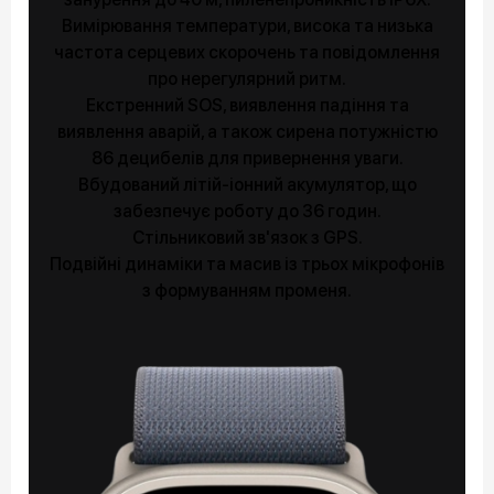
Вимірювання температури, висока та низька
частота серцевих скорочень та повідомлення
про нерегулярний ритм.
Екстренний SOS, виявлення падіння та
виявлення аварій, а також сирена потужністю
86 децибелів для привернення уваги.
Вбудований літій-іонний акумулятор, що
забезпечує роботу до 36 годин.
Стільниковий зв'язок з GPS.
Подвійні динаміки та масив із трьох мікрофонів
з формуванням променя.