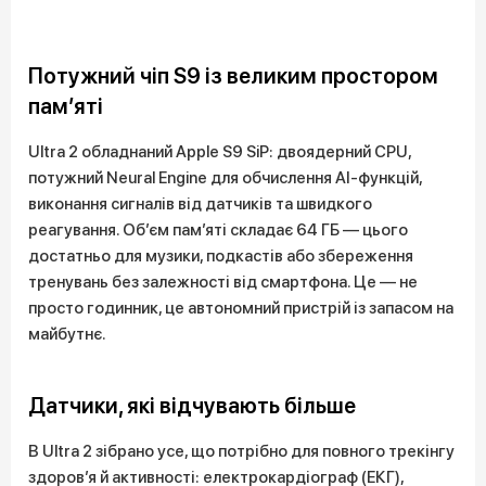
Потужний чіп S9 із великим простором
пам’яті
Ultra 2 обладнаний Apple S9 SiP: двоядерний CPU,
потужний Neural Engine для обчислення AI-функцій,
виконання сигналів від датчиків та швидкого
реагування. Об’єм пам’яті складає 64 ГБ — цього
достатньо для музики, подкастів або збереження
тренувань без залежності від смартфона. Це — не
просто годинник, це автономний пристрій із запасом на
майбутнє.
Датчики, які відчувають більше
В Ultra 2 зібрано усе, що потрібно для повного трекінгу
здоров’я й активності: електрокардіограф (ЕКГ),