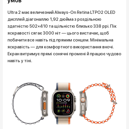
умов
Ultra 2 має величезний Always-On Retina LTPO2 OLED
дисплей діагоналлю 1,92 дюйма з роздільною
здатністю 502×410 та щільністю близько 338 ppi. Пік
яскравості сягає 3000 ніт — цього вистачає, щоб
побачити все навіть під прямим сонцем. Мінімальна
яскравість — для комфортного використання вночі.
Екран витримує прямі сонячні промені й працює чудово
навіть у тіні.