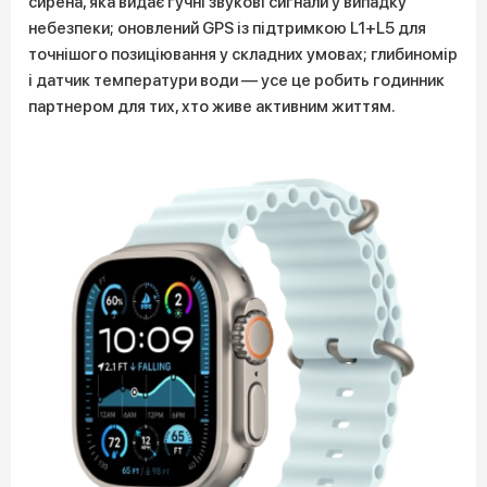
сирена, яка видає гучні звукові сигнали у випадку
небезпеки; оновлений GPS із підтримкою L1+L5 для
точнішого позиціювання у складних умовах; глибиномір
і датчик температури води — усе це робить годинник
партнером для тих, хто живе активним життям.