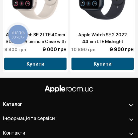
Apple Watch SE 2 LTE 40mm
Apple Watch SE 2 2022
КНОПКА
ЗВ'ЯЗКУ
Starlight Aluminum Case with
44mm LTE Midnight
Starlight Sport Band
Aluminium Case with Midnight
9 000 грн
9 900 грн
9 900 грн
10 890 грн
(MNPH3) бу
Sport Band (MNPY3) бу
Купити
Купити
Каталог
Інформація та сервіси
Контакти