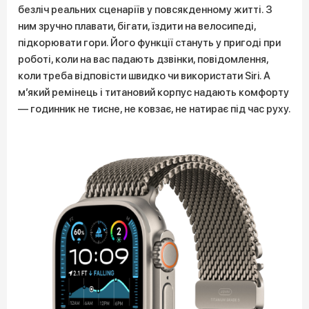
безліч реальних сценаріїв у повсякденному житті. З
ним зручно плавати, бігати, їздити на велосипеді,
підкорювати гори. Його функції стануть у пригоді при
роботі, коли на вас падають дзвінки, повідомлення,
коли треба відповісти швидко чи використати Siri. А
м’який ремінець і титановий корпус надають комфорту
— годинник не тисне, не ковзає, не натирає під час руху.