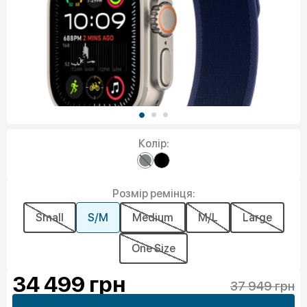
Колір:
Розмір ремінця:
Small
S/M
Medium
M/L
Large
One Size
34 499
грн
37 949 грн