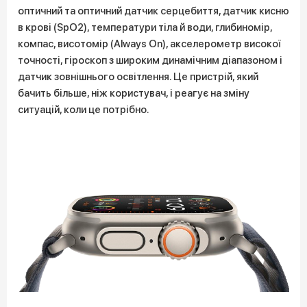
оптичний та оптичний датчик серцебиття, датчик кисню
в крові (SpO2), температури тіла й води, глибиномір,
компас, висотомір (Always On), акселерометр високої
точності, гіроскоп з широким динамічним діапазоном і
датчик зовнішнього освітлення. Це пристрій, який
бачить більше, ніж користувач, і реагує на зміну
ситуацій, коли це потрібно.