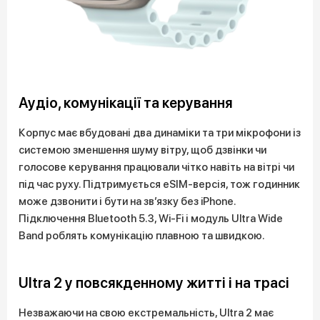
Аудіо, комунікації та керування
Корпус має вбудовані два динаміки та три мікрофони із
системою зменшення шуму вітру, щоб дзвінки чи
голосове керування працювали чітко навіть на вітрі чи
під час руху. Підтримується eSIM-версія, тож годинник
може дзвонити і бути на зв’язку без iPhone.
Підключення Bluetooth 5.3, Wi-Fi і модуль Ultra Wide
Band роблять комунікацію плавною та швидкою.
Ultra 2 у повсякденному житті і на трасі
Незважаючи на свою екстремальність, Ultra 2 має