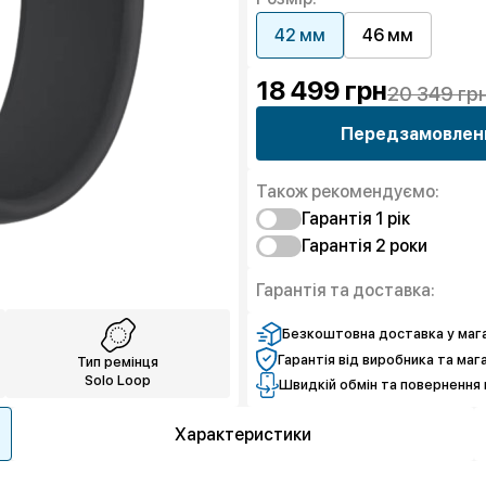
42 мм
46 мм
18 499
грн
20 349 гр
Передзамовлен
Також рекомендуємо:
Гарантія 1 рiк
Гарантія 2 роки
Захист від браку
Захист екрану
Захист від браку
Гарантія та доставка:
Захист екрану
Безкоштовна доставка у мага
Гарантія від виробника та маг
Тип ремінця
Solo Loop
Швидкій обмін та повернення 
Характеристики