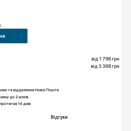
н
ня
від 1 796 грн
від 3 368 грн
1 796 грн
3 368 грн
3 143 грн
5 613 грн
зин та відделення Нової Пошти
азину до 2 років
протягом 14 днів
Відгуки