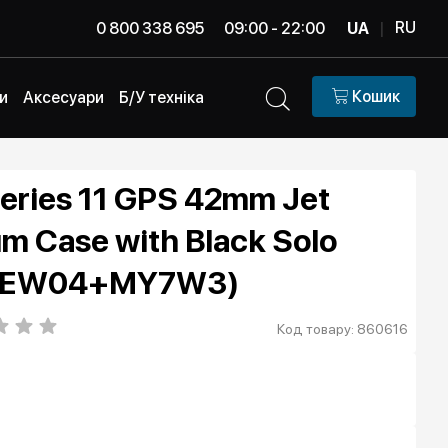
RU
0 800 338 695
09:00 - 22:00
UA
|
Кошик
и
Аксесуари
Б/У техніка
eries 11 GPS 42mm Jet
um Case with Black Solo
 (MEW04+MY7W3)
Код товару: 860616