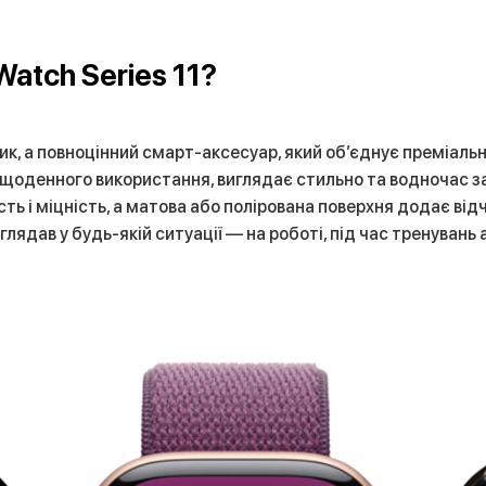
atch Series 11?
ик, а повноцінний смарт-аксесуар, який об’єднує преміальн
ля щоденного використання, виглядає стильно та водночас
сть і міцність, а матова або полірована поверхня додає ві
лядав у будь-якій ситуації — на роботі, під час тренувань