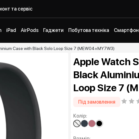
онт та сервіс
h
iPad
AirPods
Гаджети
Побутова техніка
Смартфон
uminium Case with Black Solo Loop Size 7 (MEW04+MY7W3)
Apple Watch S
Black Alumini
Loop Size 7
Під замовлення
Колір:
Розмір: