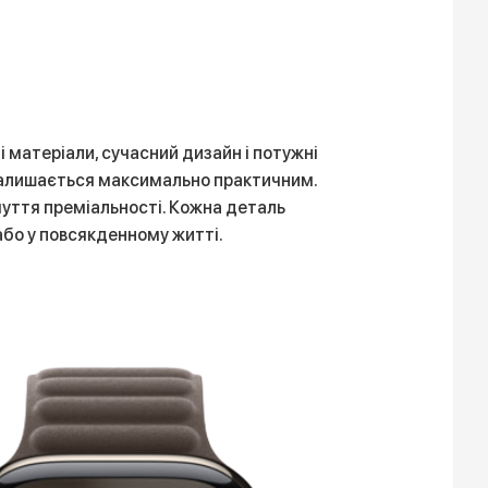
і матеріали, сучасний дизайн і потужні
 залишається максимально практичним.
дчуття преміальності. Кожна деталь
 або у повсякденному житті.