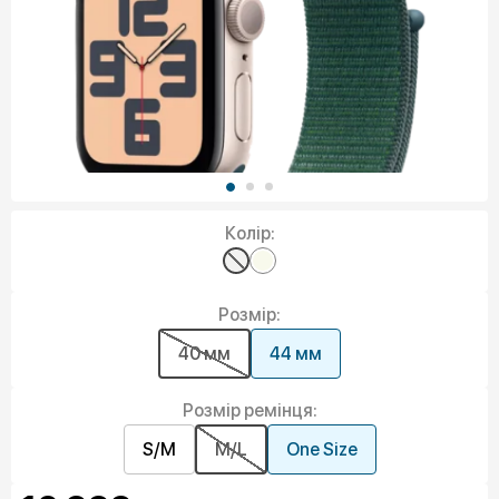
Колір:
Розмір:
40 мм
44 мм
Розмір ремінця:
S/M
M/L
One Size