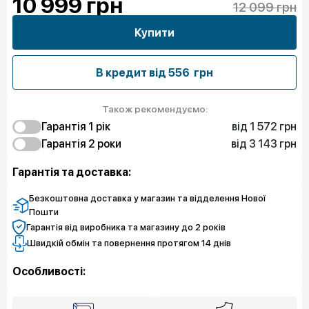
10 999
грн
12 099 грн
Купити
В кредит від
556 грн
Також рекомендуємо:
від 1 572 грн
Гарантія 1 рiк
від 3 143 грн
1 572 грн
Гарантія 2 роки
Захист від браку
2 694 грн
3 143 грн
Захист екрану
Захист від браку
Гарантія та доставка:
4 715 грн
Захист екрану
Безкоштовна доставка у магазин та відделення Нової
Пошти
Гарантія від виробника та магазину до 2 років
Швидкій обмін та повернення протягом 14 днів
Особливості: