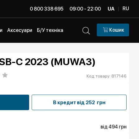
RU
0 800 338 695
09:00 - 22:00
UA
|
Кошик
и
Аксесуари
Б/У техніка
 USB-C 2023 (MUWA3)
Код товару: 817146
В кредит від
252 грн
від 494 грн
494 грн