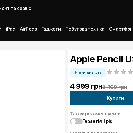
онт та сервіс
h
iPad
AirPods
Гаджети
Побутова техніка
Смартфон
Apple Pencil
В наявності
4 999
грн
5 499 грн
Купити
Також рекомендуємо:
Гарантія 1 рiк
Захист від браку