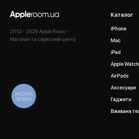
Каталог
iPhone
2012 - 2026 Apple Room -
Магазин та сервісний центр
Mac
iPad
Apple Watch
AirPods
Аксесуари
КНОПКА
ЗВ'ЯЗКУ
Гаджети
Вживана те